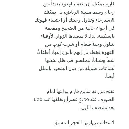
فارم يمكنك أن تنعم بالهدوء بعيداً عن
زحام وسط مدينة الرياض، بل يمكنك
الاسترخاء وتناول وجبتك أو احتساء قهوتك
في أجواء خالية من الضجيج ومفعمة
بالسكينة. لذا، لا يقصدها الزوار الأوفياء
لتناول وجبة طعام أو شرب كوب من
القهوة فقط، بل إنهم يأتون إليها، أطفالاً،
شيباً وشباباً، ليجلسوا في ظل نخيلها
لساعات طويلة من دون الشعور بالملل
أيضاً.
تفتح مزرعة ساين فارم بوابتها أمام
الضيوف عند 3:00 عصراً وتغلقها عند 1:00
بعد منتصف الليل.
لا تتطلب زيارتها الحجز المسبق.