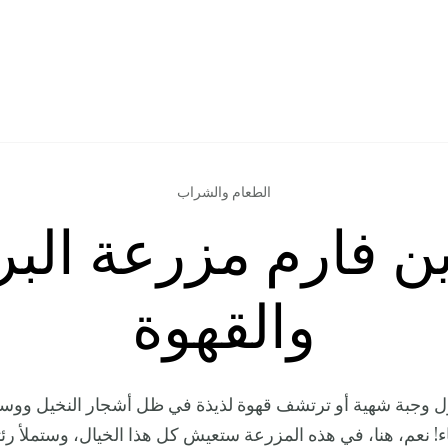
الطعام والشراب
ن فارم مزرعة البر
والقهوة
ول وجبة شهية أو ترتشف قهوة لذيذة في ظل أشجار النخيل ووس
ء! نعم، هنا، في هذه المزرعة ستعيش كل هذا الخيال، وستملأ رئتي