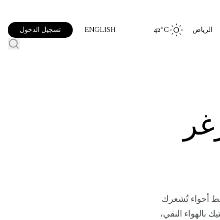
الرياض
°C
42
تسجيل الدخول
ENGLISH
غر
ط أجواء تُشعرك
ك بالهواء النقي،