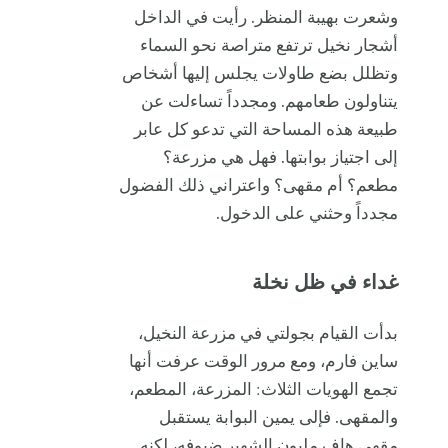
وشعرت بهيبة المنظر. رأيت في الداخل
أشجار نخيل ترتفع متراصة نحو السماء
وتظلل بضع طاولات يجلس إليها أشخاص
يتناولون طعامهم. ومجدداً تساءلت عن
طبيعة هذه المساحة التي تدعو كل عابر
إلى اجتياز بوابتها. فهل هي مزرعة؟
مطعم؟ أم مقهى؟ واعتراني ذلك الفضول
مجدداً وحثني على الدخول.
غداء في ظل نخلة
بدأت القيام بجولتي في مزرعة النخيل،
ساين فارم، ومع مرور الوقت عرفت أنها
تجمع الهويات الثلاث: المزرعة، المطعم،
والمقهى. فإلى يمين البوابة يستقبل
مقهى هاف مليون الشهير ضيوفه، لكنه