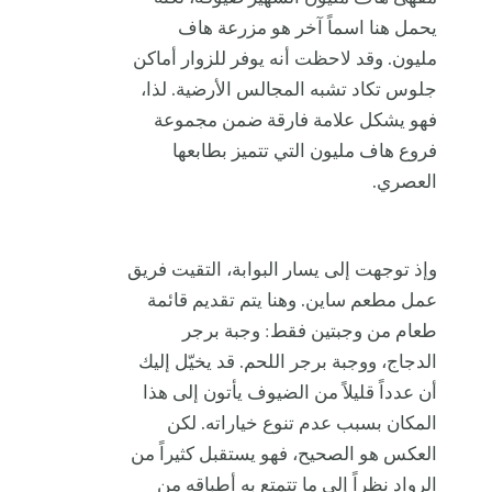
يحمل هنا اسماً آخر هو مزرعة هاف
مليون. وقد لاحظت أنه يوفر للزوار أماكن
جلوس تكاد تشبه المجالس الأرضية. لذا،
فهو يشكل علامة فارقة ضمن مجموعة
فروع هاف مليون التي تتميز بطابعها
العصري.
وإذ توجهت إلى يسار البوابة، التقيت فريق
عمل مطعم ساين. وهنا يتم تقديم قائمة
طعام من وجبتين فقط: وجبة برجر
الدجاج، ووجبة برجر اللحم. قد يخيّل إليك
أن عدداً قليلاً من الضيوف يأتون إلى هذا
المكان بسبب عدم تنوع خياراته. لكن
العكس هو الصحيح، فهو يستقبل كثيراً من
الرواد نظراً إلى ما تتمتع به أطباقه من