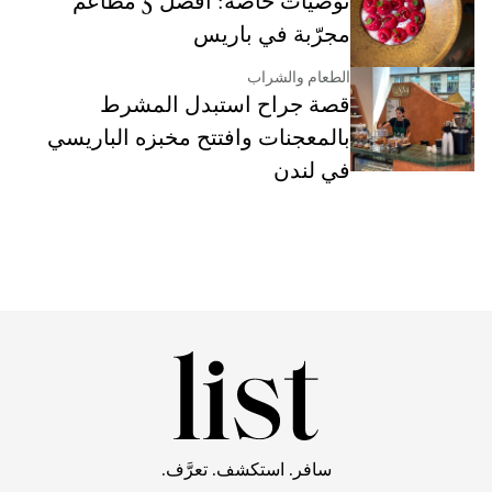
توصيات خاصة: أفضل 5 مطاعم
مجرّبة في باريس
الطعام والشراب
قصة جراح استبدل المشرط
بالمعجنات وافتتح مخبزه الباريسي
في لندن
سافر. استكشف. تعرَّف.