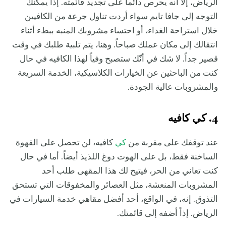
الرياض، إلا أنه يحرص دائماً على تجديد قائمته. إذاً يمكنك
التوجه إلى جافا تايم سواء أردت تناول جرعة من الكافيين
خلال استراحة الغداء، أو احتساء مشروبك المنبه ببطء أثناء
انتقالك إلى مكان عملك صباحاً. وهنا، يتم تلبية طلبك في وقت
قصير جداً. لا شك في أنّك ستصبح وفياً لهذا الكافيه في حال
كنت من الباحثين عن الخيارات الكلاسيكية، الخدمة السريعة
والمشروبات عالية الجودة.
4. كي كافيه
عند توقفك على مقربة من
كي
كافيه، لن تحصل على القهوة
الساخنة فقط، بل على الهوت دوغ اللذيذ أيضاً. أما في حال
كنت تعاني من الحر، فيتيح لك هذا المقهى طلب أحد
المشروبات المنعشة، مثل العصائر والمخفوقات التي تستحق
التذوق. إنه، في الواقع، أحد أفضل مقاهي خدمة السيارات في
الرياض. إذاً أضفه إلى قائمتك.