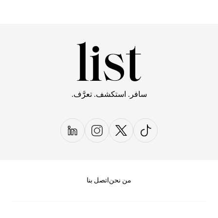
سافر. استكشف. تعرَّف.
من نحن
اتصل بنا