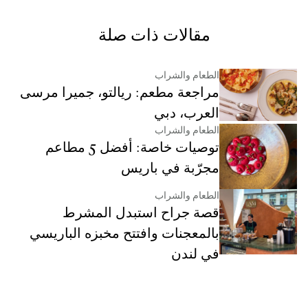
مقالات ذات صلة
الطعام والشراب
مراجعة مطعم: ريالتو، جميرا مرسى
العرب، دبي
الطعام والشراب
توصيات خاصة: أفضل 5 مطاعم
مجرّبة في باريس
الطعام والشراب
قصة جراح استبدل المشرط
بالمعجنات وافتتح مخبزه الباريسي
في لندن