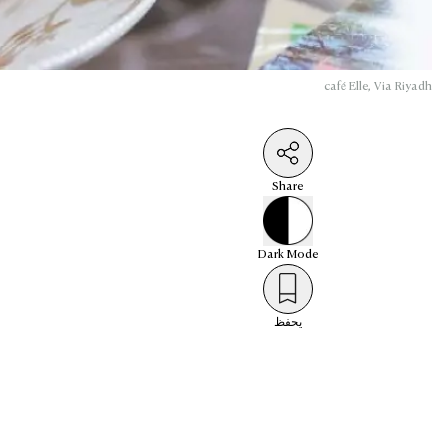
café Elle, Via Riyadh
Share
Dark
Mode
يحفظ