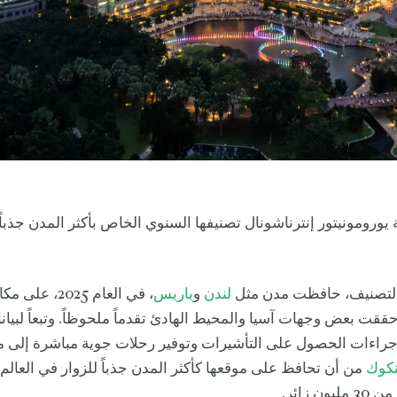
رومونيتور إنترناشونال تصنيفها السنوي الخاص بأكثر المدن جذباً 
لتصنيف، حافظت مدن مثل
لندن
و
باريس
، في العام 2025، 
 حققت بعض وجهات آسيا والمحيط الهادئ تقدماً ملحوظاً. وتبعاً لبيا
جراءات الحصول على التأشيرات وتوفير رحلات جوية مباشرة إلى 
نكوك
من أن تحافظ على موقعها كأكثر المدن جذباً للزوار في العال
ن زائر.