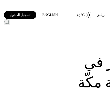
الرياض
°C
39
تسجيل الدخول
ENGLISH
ار في
 مرتبة مكّة