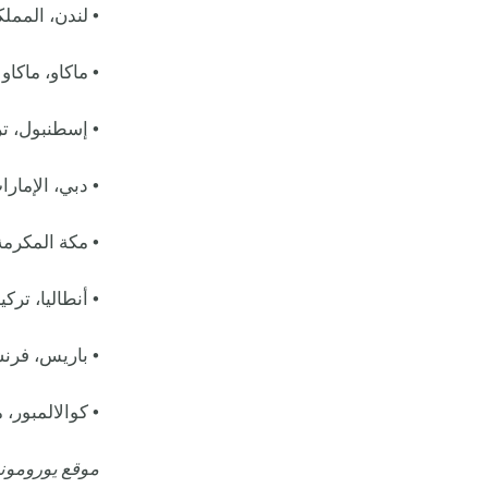
• لندن، المملكة المتحد
• ماكاو، ماكاو - 20.4 مليون ر
• إسطنبول، تركيا - 19.7 
• دبي، الإمارات العر
• مكة المكرمة، الم
• أنطاليا، تركيا - 18.6 مليون
• باريس، فرنسا - 18.3 ملي
• كوالالمبور، ماليزيا - 3
موقع يورومونيت