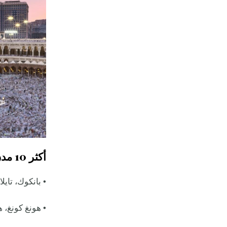
أكثر 10 مدن جذباً للزوار في العالم في 2025
• بانكوك، تايلاند - 30.3 مل
• هونغ كونغ، هونغ كونغ