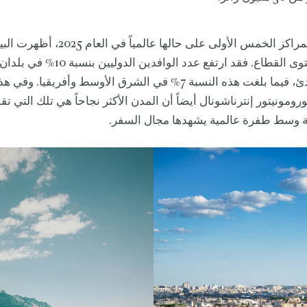
وفيما ظلت المراكز الخمس الأولى على حالها عالميا
لافتاً على مستوى القطاع. فقد ارتفع عدد الوافدين الدوليين 
والمحيط الهادئ، فيما بلغت هذه النسبة 7% في الشرق الأوسط وأفريقيا.
ومونيتور إنترناشونال أيضاً أن المدن الأكثر نجاحاً هي تلك التي ت
 وسط طفرة عالمية يشهدها مجال السفر.