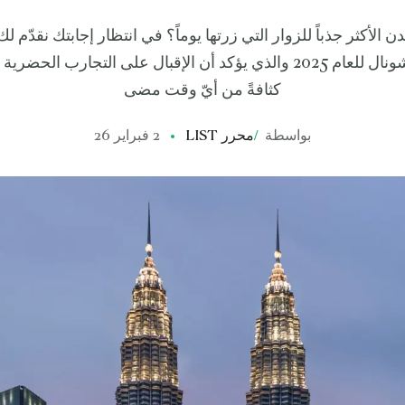
دن الأكثر جذباً للزوار التي زرتها يوماً؟ في انتظار إجابتك نقدّم
يورومونيتور إنترناشونال للعام 2025 والذي يؤكد أن الإقبال على التجارب
كثافةً من أيّ وقت مضى
بواسطة
/
محرر LIST
2 فبراير 26