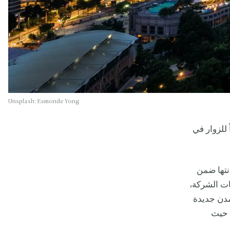
Unsplash: Esmonde Yong
للزوار في
على مكانتها ضمن
نات الشركة،
مدن جديدة
م حيث