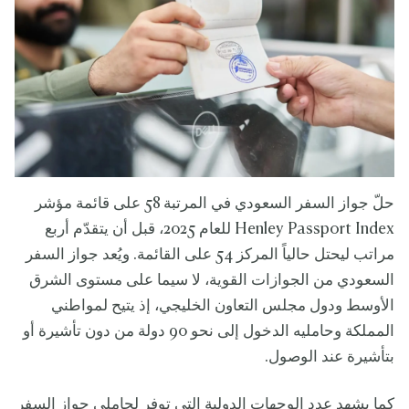
حلّ جواز السفر السعودي في المرتبة 58 على قائمة مؤشر
Henley Passport Index للعام 2025، قبل أن يتقدّم أربع
مراتب ليحتل حالياً المركز 54 على القائمة. ويُعد جواز السفر
السعودي من الجوازات القوية، لا سيما على مستوى الشرق
الأوسط ودول مجلس التعاون الخليجي، إذ يتيح لمواطني
المملكة وحامليه الدخول إلى نحو 90 دولة من دون تأشيرة أو
بتأشيرة عند الوصول.
كما يشهد عدد الوجهات الدولية التي توفر لحاملي جواز السفر