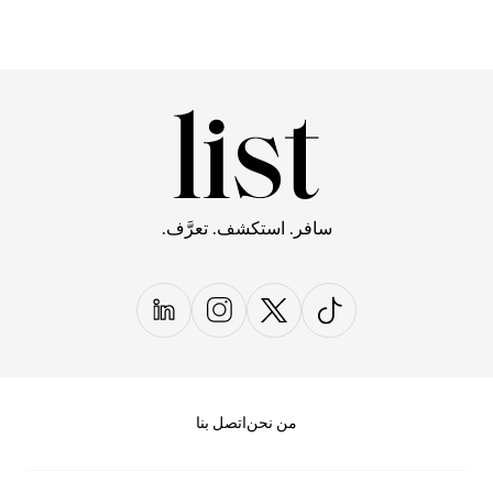
سافر. استكشف. تعرَّف.
من نحن
اتصل بنا