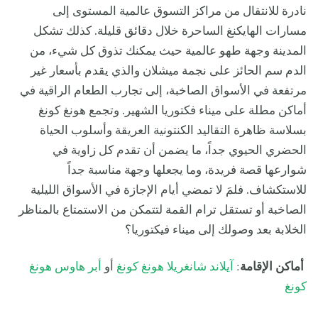
نادرة للانتقال من مراكز التسوق عالمية المستوى إلى
مسارات الهايكنغ الساحرة خلال دقائق قليلة. كذلك تشكل
المدينة وجهة طهو عالمية حيث يمكنك تذوق كل شيء، من
الدم سم الحائز على نجمة ميشلان والذي يقدم بأسعار غير
مرتفعة في الأسواق الصاخبة، إلى تجارب الطعام الراقية في
أماكن مطلة على ميناء فكتوريا الشهير. وتجمع هونغ كونغ
بسلاسة ظاهرة التقاليد الكنتونية العريقة وأسلوب الحياة
الحضري الحيوي جداً، ما يضمن أن تقدم كل زاوية في
شوارعها قصة فريدة، وما يجعلها وجهة مناسبة جداً
للاستكشاف. فلمَ لا تمضي أيام الإجازة في الأسواق الليلية
الصاخبة أو تستقل ترام القمة لتتمكن من الاستمتاع بالمناظر
الخلابة بعد وصولك إلى ميناء فيكتوريا؟
أماكن الإقامة
:
آيلاند شانغريلا هونغ كونغ
أو
أبر هاوس هونغ
كونغ