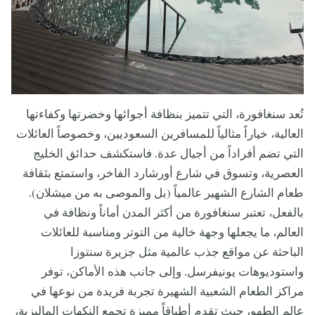
تُعد سنغافورة، التي تتميز بنظافة أجوائها وخضرتها وكفاءتها
العالية، خياراً مثالياً للمسافرين السعوديين، وخصوصاً العائلات
التي تضم أفراداً من أجيال عدة. فاستكشف حدائق الخليج
العصرية، وتسوق في شارع أورشارد الفاخر، واستمتع بثقافة
طعام الشارع الشهير عالمياً (بل والموصى به من ميشلان).
بالفعل، تعتبر سنغافورة من أكثر المدن أماناً ونظافة في
العالم، ما يجعلها وجهة خالية من التوتر ومناسبة للعائلات
الباحثة عن مواقع جذب عالمية مثل جزيرة سنتوزا
واستوديوهات يونيفرسل. وإلى جانب هذه الأماكن، توفر
مراكز الطعام الشعبية الشهيرة تجربة فريدة من نوعها في
عالم الطهو، حيث تقدم أطباقاً مميزة تجمع النكهات الماليزية،