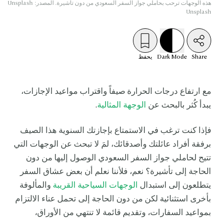
هذه الوجهات ترحب بحاملي جواز السفر السعودي من دون تأشيرة. المصدر:
Unsplash
Unsplash
Share
Mode
Dark
يحفظ
مع ارتفاع درجات الحرارة صيفاً واقتراب مواعيد الإجازات،
يبدأ كُثر بالبحث عن
الوجهة المثالية
.
فإذا كنت ترغب في الاستمتاع بإجازتك السنوية هذا الصيف
برفقة أفراد عائلتك وأصدقائك، لمَ لا تبحث عن الوجهات التي
تتيح لحاملي جواز السفر السعودي الوصول إليها من دون
الحاجة إلى تأشيرة؟ نعم، فلأننا نعلم أن بعض عشاق السفر
يتطلعون إلى استبدال
الوجهات السياحية القريبة
والمألوفة
بأخرى استثنائية لكن من دون الحاجة إلى تحمل عناء الالتزام
بمواعيد السفارات، وتقديم قائمة لا تنتهي من الأوراق،