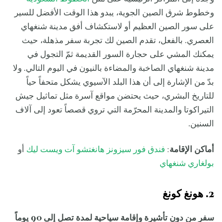
وخطوط شرق الصين الجوية، يبدو هذا الوقت الأفضل للسير
على سور الصين العظيم أو لاستكشاف أفق مدينة شنغهاي
العصري. بالفعل، تقدم الصين لك تجربة سفر مذهلة، حيث
يمكنك المشي على حجارة السور القديمة ثمّ التجول في
مدينة شنغهاي الصاخبة والمضاءة بالنيون في اليوم التالي. ولا
بدّ من الإشارة إلى أن هذا البلد الآسيوي يشكل متحفاً حياً
للتاريخ البشري، حيث يحتضن مواقع آسرة مثل تماثيل جيش
التيراكوتا والمدينة المحرّمة التي تروي قصصاً تعود إلى آلاف
السنين.
أماكن الإقامة
:
فندق فور سيزونز هانغتشو آت ويست ليك
أو
بولغاري شنغهاي
2. هونغ كونغ
سفر من دون تأشيرة وإقامة سياحية لمدة تصل إلى 90 يوماً