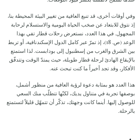
عندما نسمح لأنفسنا بكسر قيود التوقّعات.
وفي أوقات أخرى، قد تنبع العافية من تغيير البيئة المحيطة بنا،
إذ نتوق للابتعاد عن صخب الحياة اليومية والاستسلام لرحابة
المجهول. في هذا العدد، نستعرض رحلات قطار تفي بهذا
الوعد (ص. 18)، إذ تمرّ عبر كامل الدول الإسكندنافية، أو تربط
بين الشرق والغرب من إسطنبول إلى بودابست. لذا استمتع
بالإيقاع الهادئ لرحلة قطار طويلة، حيث يمتدّ الوقت وتتدفّق
الأفكار، وقد تجد أخيراً ما كنت تبحث عنه.
هذا العدد هو بمثابة دعوة لرؤية العافية من منظور أشمل،
بوصفها تجربة في متناول يديك، لكنّها تتطلّب منك السعي
للوصول إليها. أينما كانت وجهتك، تذكّر أن تتمهّل قليلاً لتستمتع
بالرحلة.