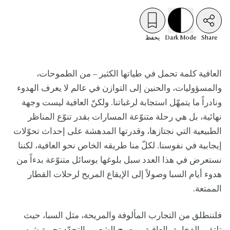
Share
Mode
Dark
يحفظ
العافية كلمة تحمل في طياتها الكثير – من الطموحات،
والمسؤوليات، والحنين إلى التوازن في عالم لا يعرف الهدوء
ونادراً ما يتمهّل استجابة لرغباتنا. ولكنّ العافية ليست وجهة
نهائية، بل هي رحلة متنوّعة المسارات بقدر تنوّع المناظر
الطبيعية التي نجتازها، وقدرتها المدهشة على إحداث تحوّلات
إيجابية في نفوسنا. لكلّ منا طريقه الخاص نحو العافية، لكننا
نستعرض في هذا العدد سبل بلوغها بوسائل متنوّعة بدءاً من
هدوء أيام السبا وصولاً إلى الإيقاع المريح لرحلات القطار
الممتعة.
فلننطلق من التجارب المألوفة والمريحة، مثل السبا، حيث