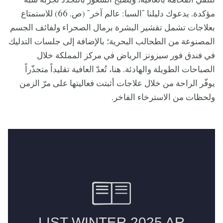
تلتقي الفخامة بالعافية، ويصبح الشعور بالتجدّد تجربة شبه
مؤكدة. يدعوك دليلنا "السبا: عالم آخر" (ص. 66) للاستمتاع
بعلاجات تشمل تقشير البشرة برمال الصحراء ولفائف الجسم
المصنوعة من الطحالب البحرية؛ بالإضافة إلى جلسات التدليك
في فندق فور سيزونز الرياض في مركز المملكة خلال
الصباحات الطويلة والهادئة. هنا، تُعدّ العافية تقليداً متجذّراً
يوفّر الراحة من خلال علاجات أثبتت فعاليتها على مرّ الزمن
ولحظات من الاسترخاء الفاخر.