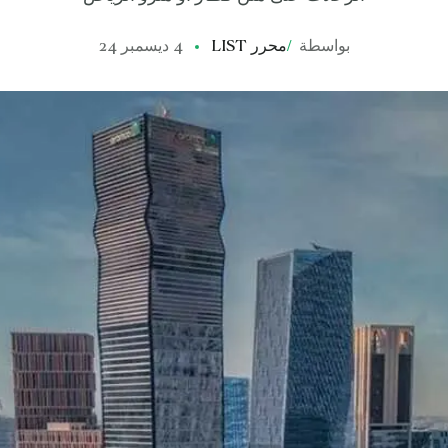
بواسطة
/
محرر LIST
4 ديسمبر 24