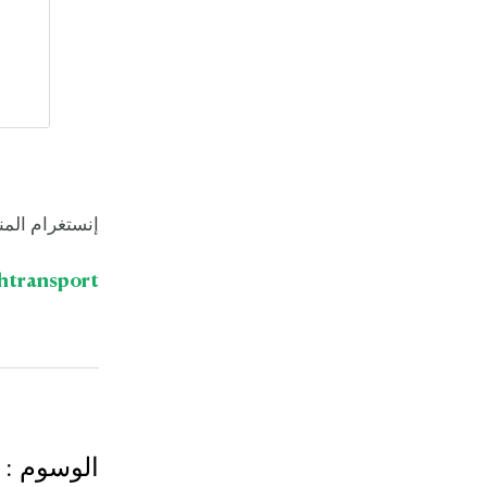
إنستغرام المن
htransport
الوسوم
: