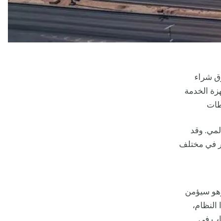
ق شراء
هزة الخدمة
طات
لمي. وقد
وار في مختلف
وهو سيؤمن
ك في أن هذا النظام،
كاب في