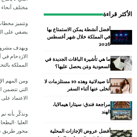
مختلف أنحاء 
الأكثر قراءة
وتتميز محطات 
أفضل أنشطة يمكن الاستمتاع بها
يضفي على الرحل
في المملكة خلال شهر أغسطس
2026
ويهدف مشروع 
الازدحام في أ
ما هي تأشيرة الباقات الجديدة في
المملكة بالتح
السعودية ومَن يحصل عليها؟
أنا صيدلانية وهذه 10 مستلزمات لا
أتخلى عنها أثناء السفر
التي تتضمن ال
الاعتماد على 
مراجعة فندق: سيتارا هيمالايا،
الهند
ونذكّر بأنه ت
العليا -البطح
محور طريق ع
أفضل عروض الإجازات المحلية