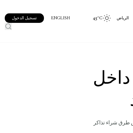
الرياض
°C
45
تسجيل الدخول
ENGLISH
 داخل
اض طرق شراء تذاكر