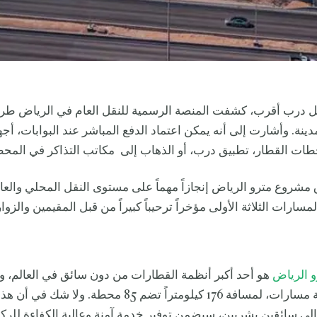
 درب أقرب، كشفت المنصة الرسمية للنقل العام في الرياض طر
مدينة. وأشارت إلى أنه يمكن اعتماد الدفع المباشر عند البوابات، أج
حطات القطار، تطبيق درب، أو الذهاب إلى مكاتب التذاكر في المح
شروع مترو الرياض إنجازاً مهماً على مستوى النقل المحلي والعا
مسارات الثلاثة الأولى مؤخراً ترحيباً كبيراً من قبل المقيمين والز
و الرياض
هو أحد أكبر أنظمة القطارات من دون سائق في العالم، 
النقل عبر ستة مسارات، لمسافة 176 كيلومتراً تضم 85 محطة. ولا ش
 إلى سائقين بشريين، سيضمن توفير خدمة آمنة وعالية الكفاءة للر