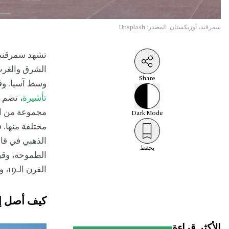
سمرقند، أوزبكستان. المصدر: Unsplash
تشهد سمرقند 
الشرق والغرب 
Share
وسط آسيا. وف
تأشيرة
، تضم س
مجموعة من ال
Dark
Mode
مختلفة منها. 
الذهبي في قال
يحفظ
الطموحة، وقيمه
القرن الـ19، ولا متحفاً سوفييتياً معزولاً ينتمي إلى حقبة الحرب الباردة، بل هي عملاق صاعد.
كيف أصل إ
الأكثر قراءة