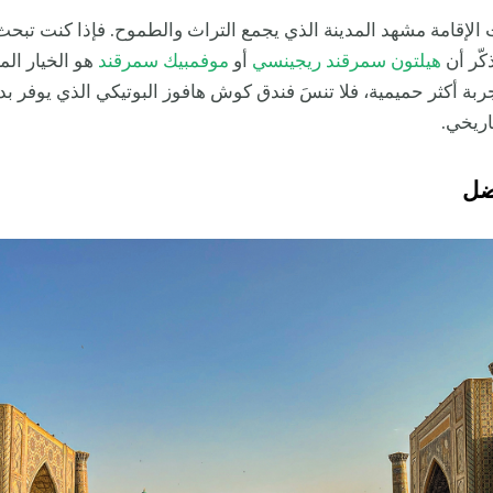
الإقامة مشهد المدينة الذي يجمع التراث والطموح. فإذا كنت تبح
كّر أن
هيلتون سمرقند ريجينسي
أو
موفمبيك سمرقند
هو الخيار المث
 أكثر حميمية، فلا تنسَ فندق كوش هافوز البوتيكي الذي يوفر بديلاً ر
اريخي.
فضل