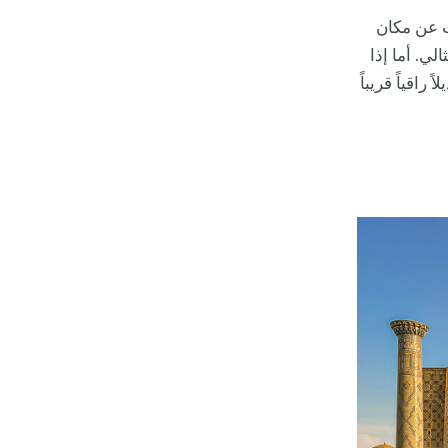
ث عن مكان
الي. أما إذا
اقياً قريباً