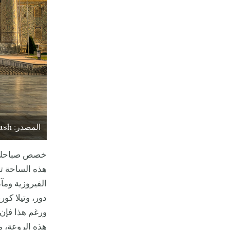
المصدر: Unsplash
خصص صباحك الأ
هذه الساحة تش
الفيروزية ومآ
دور، وتيلا كور
ورغم هذا فإن 
هذه الروعة، م