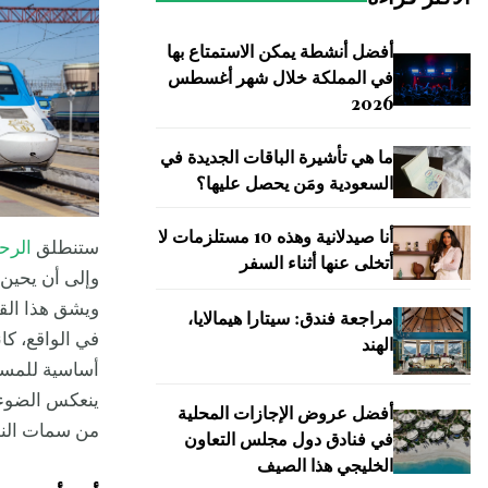
أفضل أنشطة يمكن الاستمتاع بها
في المملكة خلال شهر أغسطس
2026
ما هي تأشيرة الباقات الجديدة في
السعودية ومَن يحصل عليها؟
أنا صيدلانية وهذه 10 مستلزمات لا
ستنطلق
الرح
أتخلى عنها أثناء السفر
وإلى أن يحين 
ويشق هذا القط
مراجعة فندق: سيتارا هيمالايا،
الهند
أساسية للمست
ينعكس الضوء ع
أفضل عروض الإجازات المحلية
من سمات النو
في فنادق دول مجلس التعاون
الخليجي هذا الصيف