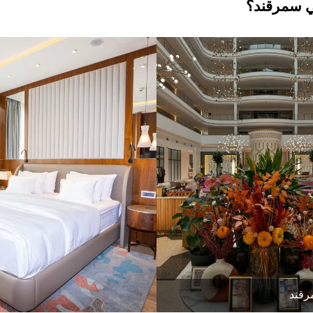
ي سمرقند؟
رقند