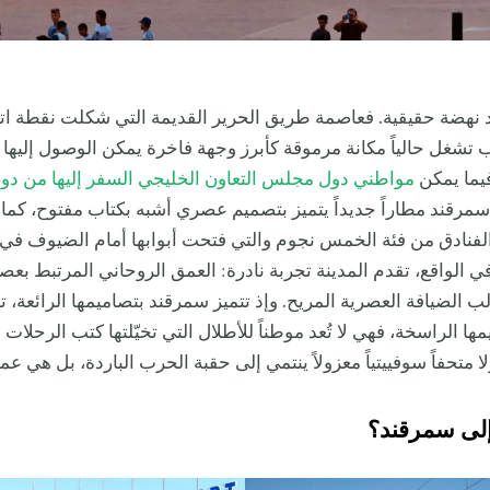
نهضة حقيقية. فعاصمة طريق الحرير القديمة التي شكلت نقطة ات
تشغل حالياً مكانة مرموقة كأبرز وجهة فاخرة يمكن الوصول إليها
يما يمكن
مواطني دول مجلس التعاون الخليجي السفر إليها من دون
مرقند مطاراً جديداً يتميز بتصميم عصري أشبه بكتاب مفتوح، كما ت
فنادق من فئة الخمس نجوم والتي فتحت أبوابها أمام الضيوف في 
في الواقع، تقدم المدينة تجربة نادرة: العمق الروحاني المرتبط بعص
ب الضيافة العصرية المريح. وإذ تتميز سمرقند بتصاميمها الرائعة، ت
ا الراسخة، فهي لا تُعد موطناً للأطلال التي تخيّلتها كتب الرحلات ا
لى سمرقند؟