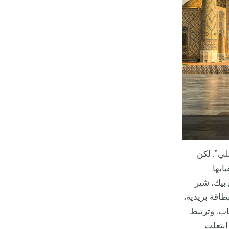
لي". لكن
ابها
 بيك، شير
طاقة بريدية،
اب. وترتبط
ابتعلت