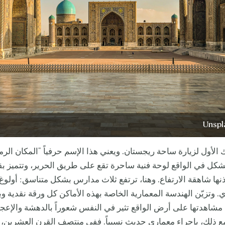
ول لزيارة ساحة ريجستان. ويعني هذا الإسم حرفياً "المكان الرم
كل في الواقع لوحة فنية ساحرة تقع على طريق الحرير، وتتميز بقب
ذنها شاهقة الارتفاع. وهنا، ترتفع ثلاث مدارس بشكل متناسق: أولوغ
ي. وتزيّن الهندسة المعمارية الخاصة بهذه الأماكن كل ورقة نقدية وب
مشاهدتها على أرض الواقع تثير في النفس شعوراً بالدهشة والإعج
ع ذلك، بإجراء معماري حديث نسبياً. ففي منتصف القرن العشرين، 