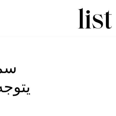
سمر
يتوجه