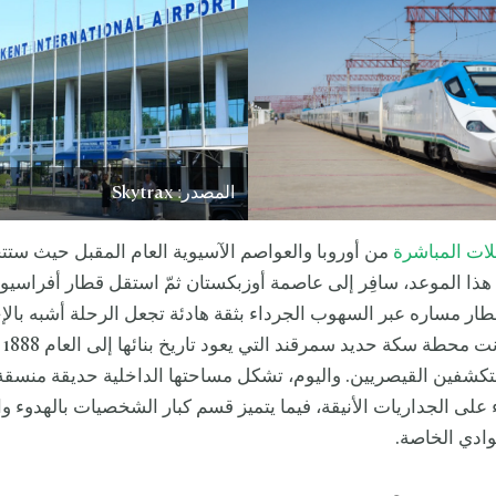
المصدر: Skytrax
لات المباشرة
من أوروبا والعواصم الآسيوية العام المقبل حيث ستت
هذا الموعد، سافِر إلى عاصمة أوزبكستان ثمّ استقل قطار أفراسيو
ار مساره عبر السهوب الجرداء بثقة هادئة تجعل الرحلة أشبه بالإج
في الو
كشفين القيصريين. واليوم، تشكل مساحتها الداخلية حديقة منسقة 
لى الجداريات الأنيقة، فيما يتميز قسم كبار الشخصيات بالهدوء وا
ادي الخاصة.