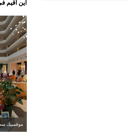
أين أقيم ف
موفمبيك سم