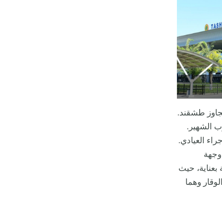
جاوز طشقند.
ب الشهير.
راء العيادي.
اقع، كانت محطة سكة حديد سمرقند التي يعود تاريخ بنائها إلى العام 1888 وجهة
بعناية، حيث
لوقار وهما