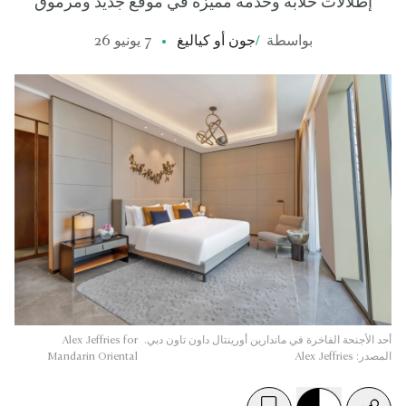
إطلالات خلابة وخدمة مميزة في موقع جديد ومرموق
بواسطة
/
جون أو كياليغ
7 يونيو 26
أحد الأجنحة الفاخرة في ماندارين أورينتال داون تاون دبي.
Alex Jeffries for
المصدر: Alex Jeffries
Mandarin Oriental