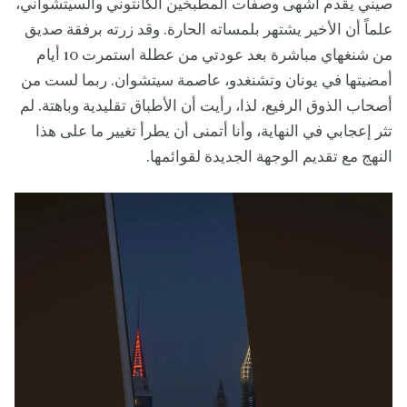
صيني يقدم أشهى وصفات المطبخين الكانتوني والسيتشواني،
علماً أن الأخير يشتهر بلمساته الحارة. وقد زرته برفقة صديق
من شنغهاي مباشرة بعد عودتي من عطلة استمرت 10 أيام
أمضيتها في يونان وتشنغدو، عاصمة سيتشوان. ربما لست من
أصحاب الذوق الرفيع، لذا، رأيت أن الأطباق تقليدية وباهتة. لم
تثر إعجابي في النهاية، وأنا أتمنى أن يطرأ تغيير ما على هذا
النهج مع تقديم الوجهة الجديدة لقوائمها.