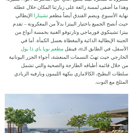
وهذا ما أضفى لمسة رائعة على زيارتنا المكان خلال عطلة
نهاية الأسبوع. ويضم الفندق أيضاً مطعم
تشيتارا
الإيطالي
حيث أنصح الجميع باختيار البيتزا بدلاً من المعكرونة – تقدم
بيتزا تشينكوي فورماجي وتارتوفو الغنية بخمسة أنواع من
الجبنة الإيطالية الذائبة والمغطاة بعسل الكمأة. أما في
الأسفل، في الطابق الـ11، فينقل
مطعم نويا باي ذا بول
الخارجي حيث تهبّ النسمات المنعشة، أجواء الجزر اليونانية
من خلال قائمة أطباقه الطازجة والصحية والتي تشمل
سلطات البطيخ، الكالاماري بنكهة الليمون وبارفيه الزبادي
المثلج مع التوت.