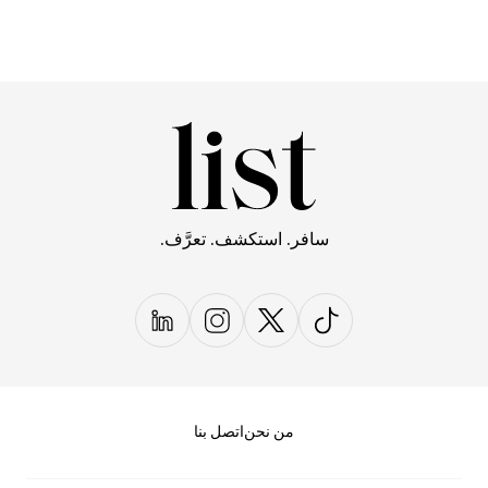
سافر. استكشف. تعرَّف.
من نحن
اتصل بنا