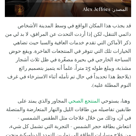
المصدر: Alex Jeffries
قد يجذب هذا المكان الواقع في وسط المدينة الأشخاص
دائمي التنقل، لكن إذا أردت التحدث عن المرافق، لا بد لي من
ذكر الأماكن التي تقدم خدمات العافية والسبا حيث تضاهي
الخيارات تلك التي تتوفر في المنتجعات الفاخرة. ويقع حوض
السباحة الخارجي في بحيرة مصغّرة في ظل ثلاث أشجار
مشذبة، ويبلغ طوله 25 متراً، علماً أنه يتميز بتصميم رائع
(يلاحظ هذا تحديداً في حال تم تأمله أثناء الاسترخاء في غرف
النوم المطلة عليه).
وهنا، يستوحي
المنتجع الصحي
المجاور والذي يمتد على
طابقين تفاصيله من طاقات الليل والنهار المتعارضة والمتصلة
في آن، وذلك من خلال علاجات مثل الطقس الشمسي -
انتعاش بطاقة حجر الشمس - التجربة التي تشمل كل شيء،
من علاج مسارات الطاقة إلى تمارين التمدد الديناميكية ونحت