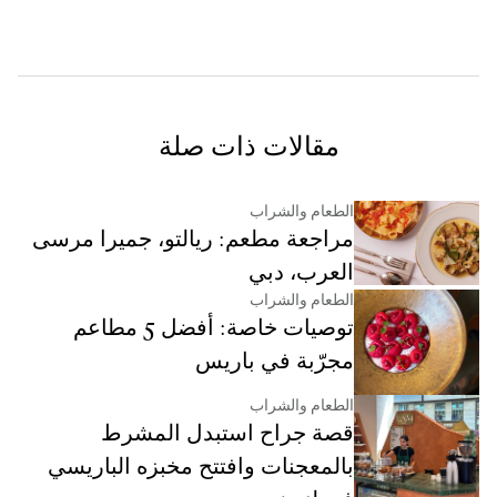
مقالات ذات صلة
الطعام والشراب
مراجعة مطعم: ريالتو، جميرا مرسى
العرب، دبي
الطعام والشراب
توصيات خاصة: أفضل 5 مطاعم
مجرّبة في باريس
الطعام والشراب
قصة جراح استبدل المشرط
بالمعجنات وافتتح مخبزه الباريسي