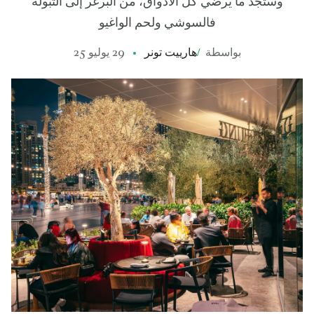
وستجد ما يرضي كل الأذواق، من البرغر إلى التبولة
فالسوشي ولحم الواغيو
بواسطة
/
هارييت تونر
29 يوليو 25