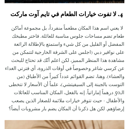
4. لا تفوت خيارات الطعام في تايم آوت ماركت
لا يعني اسم هذا المكان مطعماً منفرداً، بل مجموعة أماكن
طعام تضم مساحات جلوس مناسبة للعائلة. فاختر مطبخك
المفضل أو القليل من كل شيء واستمتع بالإطلالة الرائعة
على نوافير دبي (اجلس على الشرفة الخارجية لتتمكن من
مشاهدة هذا المنظر المميز، لكن اعلم أنّك قد تحتاج للبحث
عن كرسي شاغر وخصوصاً في أوقات الذروة، أي فترتي الغداء
والعشاء). وهنا، تضم القوائم عدداً كبيراً من الأطباق (من
التوست بالجبنة إلى السيفيتشي)، علماً أن الأسعار لا تتخطى
الـ50 درهماً إماراتياً. إنه بالفعل، المكان المناسب للعائلات
والأطفال - حيث تتوفر خيارات ملائمة للصغار الذين يصعب
إرضاؤهم. لكن هل ذكرنا أن المكان يضم بار مشروبات أيضاً؟