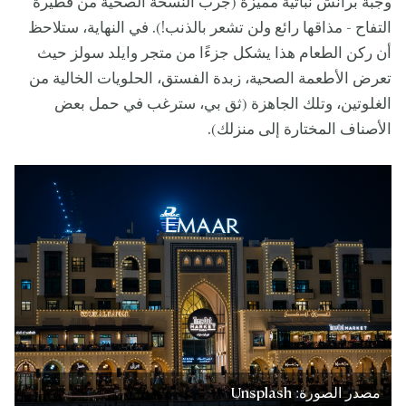
وجبة برانش نباتية مميزة (جرب النسخة الصحية من فطيرة
التفاح - مذاقها رائع ولن تشعر بالذنب!). في النهاية، ستلاحظ
أن ركن الطعام هذا يشكل جزءًا من متجر وايلد سولز حيث
تعرض الأطعمة الصحية، زبدة الفستق، الحلويات الخالية من
الغلوتين، وتلك الجاهزة (ثق بي، سترغب في حمل بعض
الأصناف المختارة إلى منزلك).
مصدر الصورة: Unsplash