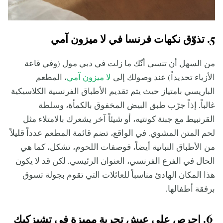
5. تذوّق نكهات فرنسا في لا ميزون آمي
من السهل أن تنسى أنّك ما زلت في دبي مول (وفي قاعة
الأزياء تحديداً) عند وصولك إلى
لا ميزون آمي
، المطعم
الباريسي بامتياز حيث يتم تقديم الأطباق الفرنسية الكلاسيكية
غالباً. إذاً جرّب طبق البيض المخفوق بالكمأة، وسلطة
القرنبيط مع جبنة كونتيه، أو شيئاً آخر يشعرك بالامتلاء مثل
لحم المتن المشوي. في الواقع، تضم قائمة المطعم عدداً قليلاً
من الأطباق النباتية أيضاً، فوصفات اللحوم، تشكل، كما هي
الحال في الفرع الفرنسي، العنوان الرئيسي. لكن قد لا يكون
هذا المكان الهادئ مناسباً للعائلات التي تقوم بجولة تسوق
برفقة أطفالها.
6. احرص على عيش تجربة مميزة في تشيزكيك