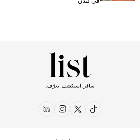
في لندن
سافر. استكشف. تعرَّف.