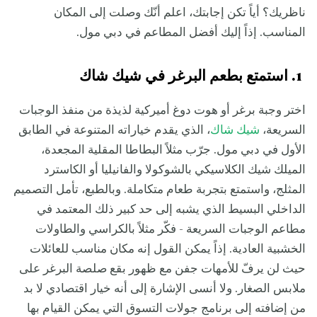
ناظريك؟ أياً تكن إجابتك، اعلم أنّك وصلت إلى المكان
المناسب. إذاً إليك أفضل المطاعم في دبي مول.
1. استمتع بطعم البرغر في شيك شاك
اختر وجبة برغر أو هوت دوغ أميركية لذيذة من منفذ الوجبات
السريعة،
شيك شاك
، الذي يقدم خياراته المتنوعة في الطابق
الأول في دبي مول. جرّب مثلاً البطاطا المقلية المجعدة،
الميلك شيك الكلاسيكي بالشوكولا والفانيليا أو الكاسترد
المثلج، واستمتع بتجربة طعام متكاملة. وبالطبع، تأمل التصميم
الداخلي البسيط الذي يشبه إلى حد كبير ذلك المعتمد في
مطاعم الوجبات السريعة - فكّر مثلاً بالكراسي والطاولات
الخشبية العادية. إذاً يمكن القول إنه مكان مناسب للعائلات
حيث لن يرفّ للأمهات جفن مع ظهور بقع صلصة البرغر على
ملابس الصغار. ولا أنسى الإشارة إلى أنه خيار اقتصادي لا بد
من إضافته إلى برنامج جولات التسوق التي يمكن القيام بها