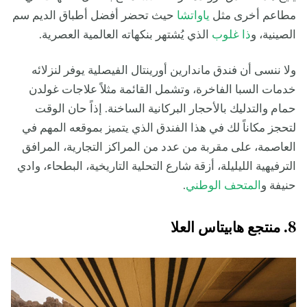
مطاعم أخرى مثل
ياواتشا
حيث تحضر أفضل أطباق الديم سم
الصينية، و
ذا غلوب
الذي يُشتهر بنكهاته العالمية العصرية.
ولا ننسى أن فندق ماندارين أورينتال الفيصلية يوفر لنزلائه
خدمات السبا الفاخرة، وتشمل القائمة مثلاً علاجات غولدن
حمام والتدليك بالأحجار البركانية الساخنة. إذاً حان الوقت
لتحجز مكاناً لك في هذا الفندق الذي يتميز بموقعه المهم في
العاصمة، على مقربة من عدد من المراكز التجارية، المرافق
الترفيهية الليليلة، أزقة شارع التحلية التاريخية، البطحاء، وادي
حنيفة و
المتحف الوطني
.
8. منتجع هابيتاس العلا