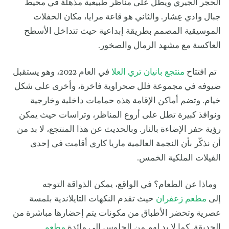
الحجر الجيري ويطل على مناظر طبيعية مذهلة في محيط
جبال وادي عِشار. والثاني هو قاعة مرايا، مكان الحفلات
الموسيقية المصمم بطريقة إبداعية حيث تتداخل الأسطح
العاكسة مع مشهد الرمال والصخور.
تم افتتاح
منتجع بانيان تري العلا
في العام 2022، وهو يستقبل
ضيوفه في مجموعة فلل صحراوية فاخرة، وأخرى على شكل
خيام. وتضم أماكن الإقامة هذه حمامات داخلية وخارجية
ونوافذ كبيرة تطل على أروع المناظر، وتراسات حيث يمكن
رؤية حفر الإضاءة بالنار. وبالحديث عن هذا المنتجع، لا بد من
أن نذكّر بأن النجمة العالمية ماريا كاري أقامت في إحدى
الفيلات الملكية الخمس.
وماذا عن الطعام؟ في الواقع، يمكن الذواقة التوجه
إلى
مطعم زعفران
حيث تقدم النكهات التايلاندية بلمسة
عصرية وتحضر الأطباق من مكونات يتم إحضارها مباشرة من
الحديقة. كما لا بد لهم من الجلوس إلى مائدة
مطعم