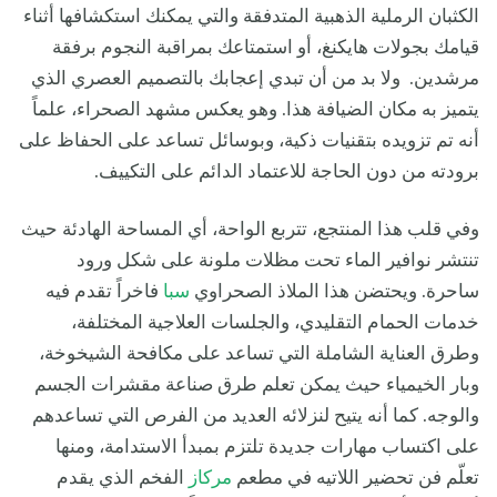
الكثبان الرملية الذهبية المتدفقة والتي يمكنك استكشافها أثناء
قيامك بجولات هايكنغ، أو استمتاعك بمراقبة النجوم برفقة
مرشدين. ولا بد من أن تبدي إعجابك بالتصميم العصري الذي
يتميز به مكان الضيافة هذا. وهو يعكس مشهد الصحراء، علماً
أنه تم تزويده بتقنيات ذكية، وبوسائل تساعد على الحفاظ على
برودته من دون الحاجة للاعتماد الدائم على التكييف.
وفي قلب هذا المنتجع، تتربع الواحة، أي المساحة الهادئة حيث
تنتشر نوافير الماء تحت مظلات ملونة على شكل ورود
ساحرة. ويحتضن هذا الملاذ الصحراوي
سبا
فاخراً تقدم فيه
خدمات الحمام التقليدي، والجلسات العلاجية المختلفة،
وطرق العناية الشاملة التي تساعد على مكافحة الشيخوخة،
وبار الخيمياء حيث يمكن تعلم طرق صناعة مقشرات الجسم
والوجه. كما أنه يتيح لنزلائه العديد من الفرص التي تساعدهم
على اكتساب مهارات جديدة تلتزم بمبدأ الاستدامة، ومنها
تعلّم فن تحضير اللاتيه في مطعم
مركاز
الفخم الذي يقدم