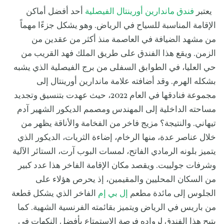
يعتبر
فندق ماندارين أورينتال الفيصلية
أحد أفضل أماكن
الإقامة المناسبة للسياح في الرياض. وهو يشكل جزءًا مهماً
من مشهد الضيافة في العاصمة منذ أكثر من عقدين من
الزمن. ويقع هذا الفندق على طريق الملك فهد القريب من
حي العليا، في الطوابق السفلى من برج الفيصلية الذي يشبه
بشكله الهرم. وقد أضافته علامة ماندارين أورينتال إلى
مجموعة فنادقها في العام 2022، حيث عهدت بتنسيق وتجديد
مساحته الداخلية إلى المهندس ومصمم الديكور الشهير آدم
تيهاني. والنتيجة؟ مزيج فاخر من الفخامة والأناقة يظهر من
خلال عناصر عدة، منها الرخام، إضاءة الثريات، الديكور الذي
يتميز بلونه الرمادي الفاتح، لمسات البوب آرت، الستائر الآلية
وشرفات جولييت. ويقصد مكان الإقامة الفاخر هذا عدد كبير
من السكان المحليين والمقيمين، إذ يحرص هؤلاء على
الجلوس إلى مائدة مطعم
إل بي إم
الفاخر الذي يشكل قطعة
من باريس في الرياض ويتميز بقائمته الفرنسية الشهية. كما
يتيح هذا الفندق لرواده فرصة الاستمتاع بأفضل النكهات في