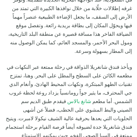
في السعودية، عند الواجهة البحرية الجديدة للمدينة. وتوفر
غرفه إطلالات خلّابة من خلال نوافذها الكبيرة التي تمتد من
الأرض إلى السقف، ما يجعل الإضاءة الطبيعية عنصراً مهماً
فيها ويحوّل المكان إلى بطاقة بريدية رائعة. وتفصل موقع
الضيافة الفاخر هذا مسافة قصيرة عن منطقة البلد التاريخية،
ومول البحر الأحمر، والمسجد العائم، كما يمكن الوصول منه
إلى المطار بسهولة وسرعة.
ويأخذ فندق شانغريلا الذواقة في رحلة ممتعة عبر النكهات في
مطعمه الكائن على السطح والمطل على البحر. وهنا، تمتزج
تقنيات الطهو المبتكرة، ونكهات المحيط الهادئ، وأنغام الدي
جي المحترف، ما يثير جواً رومانسياً يزداد روعة لحظة غروب
الشمس. أما مطعم
شانغ بالاس
فيقدم طبق الديم سم
الصيني والبط المشوي على الحطب، فضلاً عن أشهى
الحلويات التي يعدها بحرفية عالية الشيف نيكولا لامبرت. ويتيح
فندق شانغريلا جدة لضيوفه أيضاً فرصة القيام برحلة استجمام
ممتعة في السبا الصحي الفخم حيث يمكنهم الاستمتاع