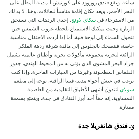
ساعة. ويقع فندق روزوود على كورنيش المدينة المطل على
البحر الأحمر، ويعد مكان إقامة مناسباً للعائلات. وهنا، لا بد لك
من الاسترخاء في
سكاي لاونج
، إحدى الردهات التي تستحق
الزيارة وحيث يمكنك الاستمتاع بلحظة غروب الشمس حين
تتحول السماء إلى لوحة فنية. أما إذا أردت الاحتفال بمناسبة
خاصة، فننصحك بالجلوس إلى مائدة شرفة ردهة الملكي
الرائعة لتجربة مجموعة مأكولات بحرية وأطباق عالمية تشمل
جراد البحر المشوي الذي يؤتى به من المحيط الهندي، جذور
القلقاس المطحونة وغيرها من الخيارات الفاخرة. وإذا كنت
ترغب في عيش أجواء مدينة فيينا الراقية، توجه إلى مطعم
سولاي
لتتذوق أشهى الأطباق التقليدية من العاصمة
النمساوية. إنه حقاً أحد أبرز الفنادق في جدة، ويتمتع بسمعة
ممتازة.
3. فندق شانغريلا جدة