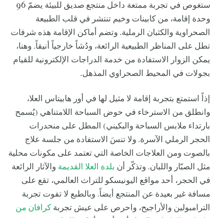
ستغوص في تجربة ممتعة داخل منتجع صديق للبيئة يضمّ 96
وحدة إقامة، من كابينات وخيم تنتشر في قلب الطبيعة
الصحراوية والكثبان الرملية. وتضم أماكن الإقامة هذه شرفات
تطل على المناظر الطبيعية الرائعة، ودُشاً خارجياً أنيقاً. وهنا،
يمكن الزوار الاستفادة من خدمة الدراجات الإلكترونية للقيام
بجولات في المحيط الصحراوي المذهل.
إذاً استمتع بتجربة إقامة لا مثيل لها في أور هابيتاس العلا،
وانطلق من الاسترخاء في حوض السباحة اللامتناهي (يُسمح
بارتداء ملابس السباحة والبكيني) المطل على منحدرات
الحجر الرملي الآسرة. ولا تنسَ الاستفادة من جلسة علاج
بالصوت ومن العلاجات الخاصة التي تعتمد على مكونات محلية
مثل الصبّار واللبان. وتذكّر أن
بلدة العلا القديمة
والآثار الرائعة
في الحجر، أحد مواقع اليونيسكو للتراث العالمي، تقع على
مسافة غير بعيدة عن المنتجع أيضاً. وبالطبع لا تفوت تجربة
الترامبولين والأراجيح، واحرص على عيش تجربة
كرافان من