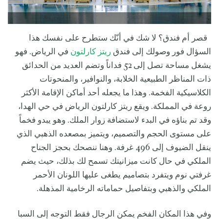
قصر أم فندق؟ لا شك في أنّك ستطرح على نفسك هذا
السؤال فور وصولك إلى فندق
ريتز كارلتون
في الرياض. فهو
يشغل مساحة تصل إلى 52 فداناً وتضم العديد من الحدائق
ذات المناظر الطبيعية الخلابة، والنوافير، والمنحوتات
الكلاسيكية الفخمة. وهذا ما يجعله أحد أماكن الإقامة الأكثر
روعة في المملكة. ويقع ريتز كارلتون الرياض في حي الهدا،
وقد تم بناؤه في البدء لاستضافة زوار الملك. وهو يبدو فخماً
على مستوى الحجم والتصميم، ويتميز بمصعده الذهبي الذي
ينقل الضيوف إلى 496 غرفة. وهنا ننصحك بحجز الجناح
الملكي في حال كانت ميزانيتك تسمح لك بذلك، حيث يضم
غرفتي نوم ويتفرد بتصاميم يطغى عليها اللونان الأحمر
الملكي والذهبي وبتفاصيل حماماته الرخامية المذهلة.
وفي هذا المكان الفخم يمكن الرجال فقط التوجه إلى السبا