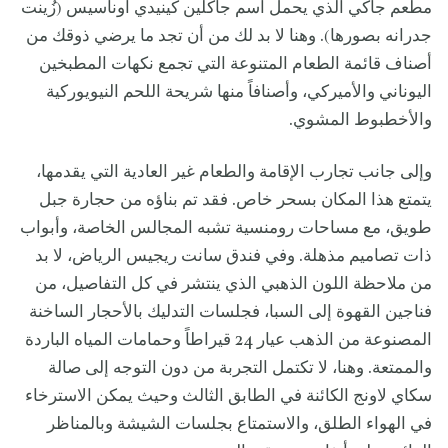
مطعم جاكي الذي يحمل اسم جاكلين كينيدي أوناسيس (زُينت
جدرانه بصورها). وهنا لا بد لك من أن تجد ما يرضي ذوقك من
أصناف قائمة الطعام المتنوعة التي تجمع نكهات المطبخين
اليوناني والأميركي، وأصنافاً منها شريحة اللحم النيويوركية
والأخطبوط المشوي.
وإلى جانب تجارب الإقامة والطعام غير العادية التي يقدمها،
يتمتع هذا المكان بسحر خاص. فقد تم بناؤه من حجارة جبل
طويق، مع مساحات رومنسية تشبه المجالس الخاصة، وأبواب
ذات تصاميم مذهلة. وفي فندق سانت ريجيس الرياض، لا بد
من ملاحظة اللون الذهبي الذي ينتشر في كل التفاصيل، من
فناجين القهوة إلى السبا، فجلسات التدليك بالأحجار الساخنة
المصنوعة من الذهب عيار 24 قيراطاً وحمامات المياه الباردة
والممتعة. وهنا، لا تكتمل التجربة من دون التوجه إلى صالة
سكاي لاونج الكائنة في الطابق الثالث وحيث يمكن الاسترخاء
في الهواء الطلق، والاستمتاع بجلسات الشيشة وبالمناظر