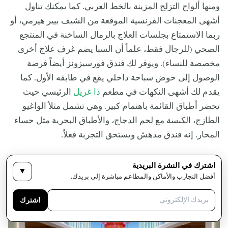
ومنها ألواح التزلج المزينة بالخط العربي. كما يمكنك تناول
أشهى المعجنات الفرنسية الموقعة من الشيف بيير هيرمي، أو
ربما الاستمتاع بجلسات العلاج بالرمال الساخنة في المنتجع
الصحي (للرجال فقط، علماً أن السبا يضم غرف علاج أخرى
مخصصة للنساء). ويوفر لك فندق فورسيزونز أيضاً فرصة
الوصول إلى حوض سباحة داخلي يقع في طابقه الأول. كما
يقدم لك أشهى النكهات في مطعم
ذا غريل
الرئيسي حيث
تحضر أطباق القائمة باهتمام كبير. وهي تشمل مثلاً الواغيو
الطازج، الكبسة مع لحم الدجاج، والأطباق البحرية مثل حساء
المحار. إنه فندق مدهش ويستحق التجربة فعلاً.
12. ريكسوس أبحر جدة
اشترك في النشرة البريدية
▼
أفضل التجارب والأماكن والمطاعم مباشرة إلى بريدك.
اشترك