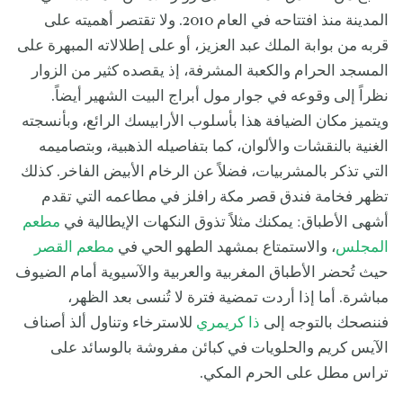
المدينة منذ افتتاحه في العام 2010. ولا تقتصر أهميته على
قربه من بوابة الملك عبد العزيز، أو على إطلالاته المبهرة على
المسجد الحرام والكعبة المشرفة، إذ يقصده كثير من الزوار
نظراً إلى وقوعه في جوار مول أبراج البيت الشهير أيضاً.
ويتميز مكان الضيافة هذا بأسلوب الأرابيسك الرائع، وبأنسجته
الغنية بالنقشات والألوان، كما بتفاصيله الذهبية، وبتصاميمه
التي تذكر بالمشربيات، فضلاً عن الرخام الأبيض الفاخر. كذلك
تظهر فخامة فندق قصر مكة رافلز في مطاعمه التي تقدم
أشهى الأطباق: يمكنك مثلاً تذوق النكهات الإيطالية في
مطعم
المجلس
، والاستمتاع بمشهد الطهو الحي في
مطعم القصر
حيث تُحضر الأطباق المغربية والعربية والآسيوية أمام الضيوف
مباشرة. أما إذا أردت تمضية فترة لا تُنسى بعد الظهر،
فننصحك بالتوجه إلى
ذا كريمري
للاسترخاء وتناول ألذ أصناف
الآيس كريم والحلويات في كبائن مفروشة بالوسائد على
تراس مطل على الحرم المكي.