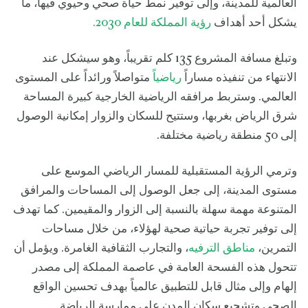
العالمية للمدينة، وإلى توفير نمط حياة صحي وحيوي فيها، ما
يشكل أحد أهداف
رؤية المملكة للعام 2030.
وتبلغ مسافة المشروع 135 كلم تقريباً، وهو سيشكل عند
الانتهاء من تنفيذه مساراً
رياضياً
متواصلاً ورائداً على المستوى
العالمي. وستربط مرافقه الرياضية الخارجية كبيرة المساحة
شرق الرياض بغربها، وستتيح للسكان والزوار إمكانية الوصول
إلى 50 منطقة رياضية مختلفة.
وترمي الرؤية المستقبلية للمسار الرياضي الموسع على
مستوى المدينة، إلى جعل الوصول إلى المساحات والمرافق
المتنوعة مهمة سهلة بالنسبة إلى الزوار والمقيمين. كما تهدف
إلى توفير تجربة حياتية صحية لهؤلاء، من خلال مساحات
التمرين،
مناطق الترفيه
، والتجارب الثقافية الغامرة. ويؤمل أن
تتحول هذه الفسحة العامة في عاصمة المملكة إلى مصدر
إلهام وإلى مثال قابل للتطبيق عالمياً بهدف تحسين الواقع
الصحي وتشجيع سكان المدن على ممارسة الرياضة.