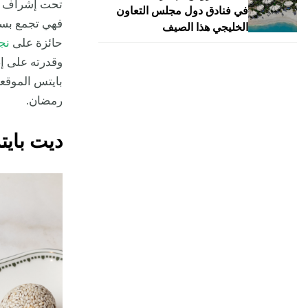
تحت إشراف ال
في فنادق دول مجلس التعاون
فهي تجمع بسل
الخليجي هذا الصيف
حائزة على
نج
وقدرته على إض
بايتس الموقعة
رمضان.
ديت باي