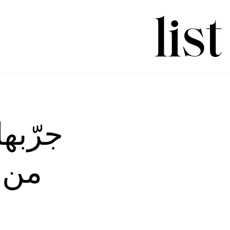
جرّبه
من م