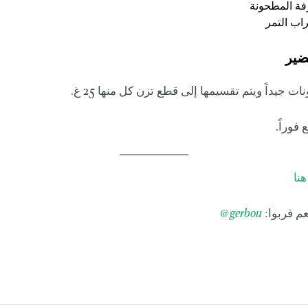
ضير
هنا
م قربوا:
gerbou
@