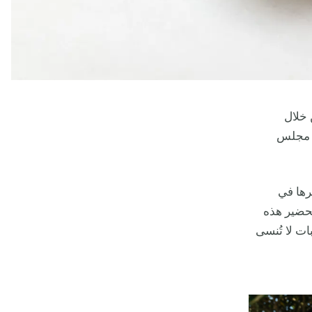
 خلال
 مجلس
رها في
تحضير هذه
ت لا تُنسى