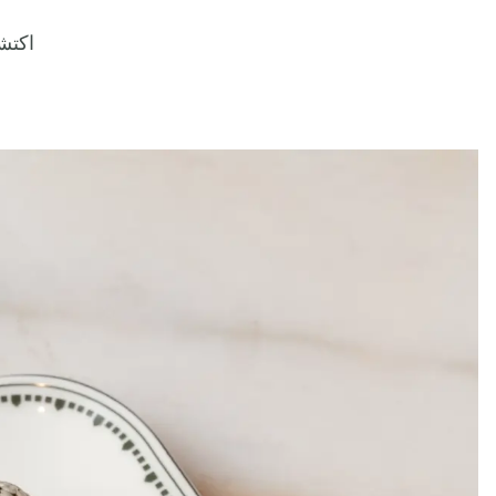
اكتشف