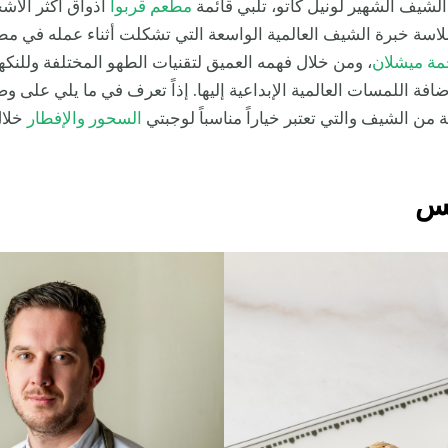
شيف الشهير لونيل كاتو، تلبي قائمة
مطعم قربوا
أذواق أكثر الأشخ
اسة خبرة الشيف العالمية الواسعة التي تشكلت أثناء عمله في م
مة ميشلان
، ومن خلال فهمه العميق لتقنيات الطهو المختلفة وللنكه
افة اللمسات العالمية الإبداعية إليها. إذاً تعرف في ما يلي على 
 من الشيف والتي تعتبر خياراً مناسباً لوجبتي
السحور والإفطار
خلال
تس