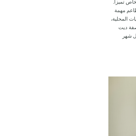
اص تميزاً.
طاعم مهمة
ات المحلية،
وصفة ديت
 شهر