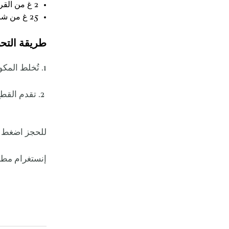
2 غ من القرفة المطحونة
25 غ من شراب التمر
طريقة التح
1. تُخلط المكونات جيداً ويتم تقسيمها إلى قطع تزن كل منها 25 غ.
2. تقدم القطع فوراً.
للحجز اضغط
إنستغرام مطع