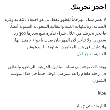
احجز تجربتك
لا يعتبر شتانا مهرجاناً للطهو فقط، بل هو احتفاء بالثقافة وكرم
الضيافة، وبالنكهات الغنية والتقاليد السعودية الشتوية أيضاً.
فاحجز تجربتك من خلال شراء تذكرة يبلغ سعرها 300 ريال
سعودي. ولا تتأخر لأن المهرجان يعدك بأجواء لا مثيل لها.
ولتشارك في هذه المغامرة الشتوية اللذيذة وغير
العادية،
احجز الآن
.
وبعد ذلك توجه إلى شتانا، ميادين، الدرعية، الرياض، وانطلق
في رحلة طعام رائعة سترضي ذوقك حتماً في هذا الموسم
الشتوي.
شتانا
التاريخ: حتى 7 يناير