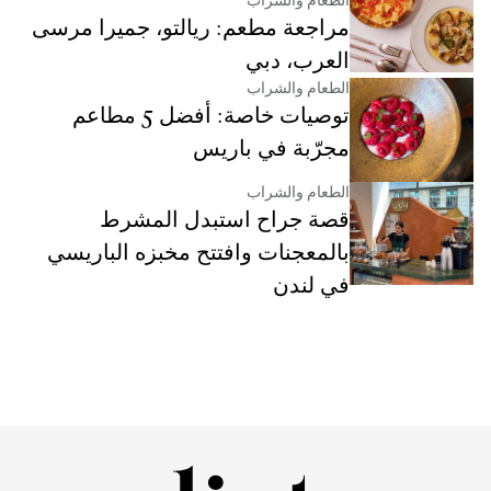
الطعام والشراب
مراجعة مطعم: ريالتو، جميرا مرسى
العرب، دبي
الطعام والشراب
توصيات خاصة: أفضل 5 مطاعم
مجرّبة في باريس
الطعام والشراب
قصة جراح استبدل المشرط
بالمعجنات وافتتح مخبزه الباريسي
في لندن