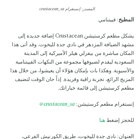
المصدر: إنستغرام
crustacean_sa
المطبخ
: فييتنامي
يشكل مطعم كرستيشن Crustacean إضافة جديدة إلى
مشهد الضيافة المزدهر في نادي جدة لليخوت. وقد أتى هذا
المكان مباشرة من بيفرلي هيلز الأميركية إلى المدينة
السعودية ليقدم لضيوفها مجموعة من النكهات الفييتنامية
والأسيوية. وهكذا بات بإمكان هؤلاء أن يعيشوا، من خلال هذا
المزيج الرائع، تجربة راقية وفريدة. إذاً حان الوقت لتضيف
مطعم كرستيشن إلى قائمة خياراتك.
إنستغرام مطعم كرستيشن:
ean_sa
crustac
@
للحجز إضغط
هنا
العنوان: نادي جدة لليخوت، طريق الكورنيش الفرعي،