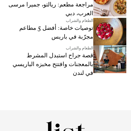
مراجعة مطعم: ريالتو، جميرا مرسى
العرب، دبي
الطعام والشراب
توصيات خاصة: أفضل 5 مطاعم
مجرّبة في باريس
الطعام والشراب
قصة جراح استبدل المشرط
بالمعجنات وافتتح مخبزه الباريسي
في لندن