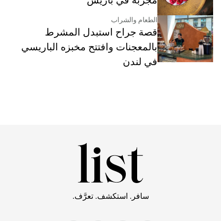
مجرّبة في باريس
الطعام والشراب
قصة جراح استبدل المشرط
بالمعجنات وافتتح مخبزه الباريسي
في لندن
سافر. استكشف. تعرَّف.