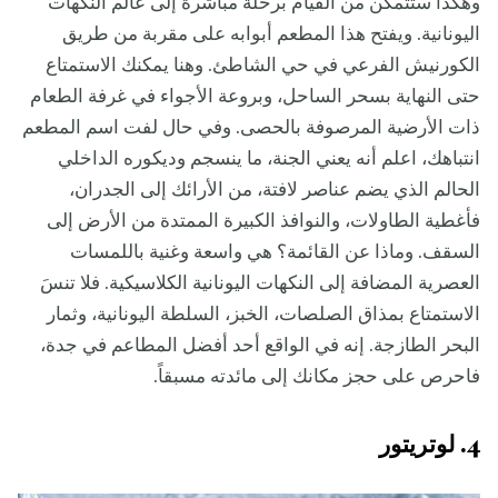
وهكذا ستتمكن من القيام برحلة مباشرة إلى عالم النكهات
اليونانية. ويفتح هذا المطعم أبوابه على مقربة من طريق
الكورنيش الفرعي في حي الشاطئ. وهنا يمكنك الاستمتاع
حتى النهاية بسحر الساحل، وبروعة الأجواء في غرفة الطعام
ذات الأرضية المرصوفة بالحصى. وفي حال لفت اسم المطعم
انتباهك، اعلم أنه يعني الجنة، ما ينسجم وديكوره الداخلي
الحالم الذي يضم عناصر لافتة، من الأرائك إلى الجدران،
فأغطية الطاولات، والنوافذ الكبيرة الممتدة من الأرض إلى
السقف. وماذا عن القائمة؟ هي واسعة وغنية باللمسات
العصرية المضافة إلى النكهات اليونانية الكلاسيكية. فلا تنسَ
الاستمتاع بمذاق الصلصات، الخبز، السلطة اليونانية، وثمار
البحر الطازجة. إنه في الواقع أحد أفضل المطاعم في جدة،
فاحرص على حجز مكانك إلى مائدته مسبقاً.
4. لوتريتور