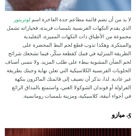
لا بد من أن تضم قائمة مطاعم جدة الفاخرة اسم
لوتريتور
الذي يقدم النكهات الفرنسية بلمسات فريدة، فخياراته تشمل
مجموعة من الأطباق ذات النكهات المميزة، التقليدية
والمبتكرة. وهكذا تذوب قطع لحم البط المحضرة على
الطريقة المنزلية في فمك كقطعة سكّر، فيما تشجعك شرائح
لحم الضأن المشوية ببطء على طلب المزيد. ولا ننسى أصناف
الحلويات الفرنسية الكلاسيكية التي تعلن نهاية وجبتك بطريقة
غير عادية. لذا، تذكر أن تضيف إلى قائمتك الماكرون بنكهة
الفراولة أو فوندان الشوكولا الغني، واستمتع بالمذاق الرائع
في أجواء أنيقة، كلاسيكية، ومزينة بلمسات رومانسية.
5. ميازو