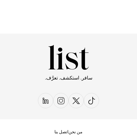
سافر. استكشف. تعرَّف.
من نحن
اتصل بنا