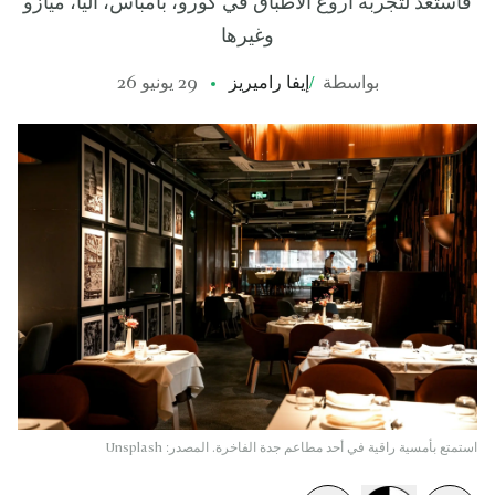
فاستعد لتجربة أروع الأطباق في كورو، بامباس، أليا، ميازو
وغيرها
بواسطة
/
إيفا راميريز
29 يونيو 26
استمتع بأمسية راقية في أحد مطاعم جدة الفاخرة. المصدر: Unsplash