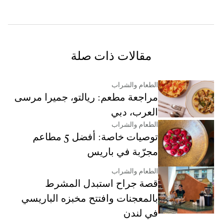
مقالات ذات صلة
الطعام والشراب
مراجعة مطعم: ريالتو، جميرا مرسى
العرب، دبي
الطعام والشراب
توصيات خاصة: أفضل 5 مطاعم
مجرّبة في باريس
الطعام والشراب
قصة جراح استبدل المشرط
بالمعجنات وافتتح مخبزه الباريسي
في لندن