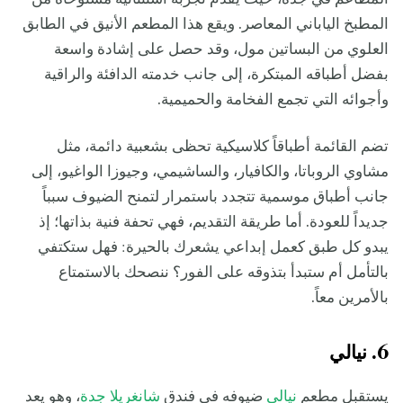
المطبخ الياباني المعاصر. ويقع هذا المطعم الأنيق في الطابق
العلوي من البساتين مول، وقد حصل على إشادة واسعة
بفضل أطباقه المبتكرة، إلى جانب خدمته الدافئة والراقية
وأجوائه التي تجمع الفخامة والحميمية.
تضم القائمة أطباقاً كلاسيكية تحظى بشعبية دائمة، مثل
مشاوي الروباتا، والكافيار، والساشيمي، وجيوزا الواغيو، إلى
جانب أطباق موسمية تتجدد باستمرار لتمنح الضيوف سبباً
جديداً للعودة. أما طريقة التقديم، فهي تحفة فنية بذاتها؛ إذ
يبدو كل طبق كعمل إبداعي يشعرك بالحيرة: فهل ستكتفي
بالتأمل أم ستبدأ بتذوقه على الفور؟ ننصحك بالاستمتاع
بالأمرين معاً.
6. نيالي
يستقبل مطعم
نيالي
ضيوفه في فندق
شانغريلا جدة
، وهو يعد