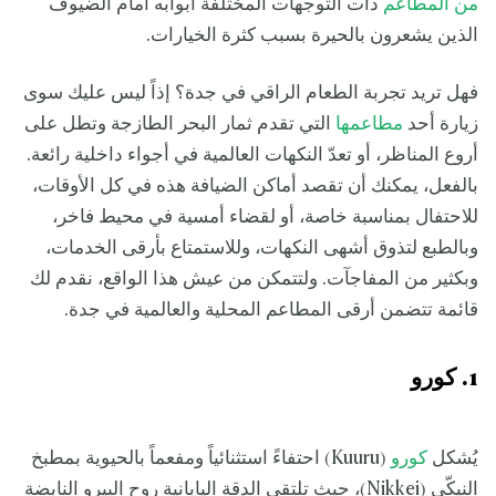
من المطاعم
ذات التوجهات المختلفة أبوابه أمام الضيوف
الذين يشعرون بالحيرة بسبب كثرة الخيارات.
فهل تريد تجربة الطعام الراقي في جدة؟ إذاً ليس عليك سوى
زيارة أحد
مطاعمها
التي تقدم ثمار البحر الطازجة وتطل على
أروع المناظر، أو تعدّ النكهات العالمية في أجواء داخلية رائعة.
بالفعل، يمكنك أن تقصد أماكن الضيافة هذه في كل الأوقات،
للاحتفال بمناسبة خاصة، أو لقضاء أمسية في محيط فاخر،
وبالطبع لتذوق أشهى النكهات، وللاستمتاع بأرقى الخدمات،
وبكثير من المفاجآت. ولتتمكن من عيش هذا الواقع، نقدم لك
قائمة تتضمن أرقى المطاعم المحلية والعالمية في جدة.
1. كورو
يُشكل
كورو
(Kuuru) احتفاءً استثنائياً ومفعماً بالحيوية بمطبخ
النيكّي (Nikkei)، حيث تلتقي الدقة اليابانية روح البيرو النابضة