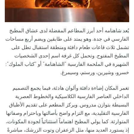
يُعد شاهنامه أحد أبرز المطاعم المفضلة لدى عشاق المطبخ
الفارسي في جدة. وهو يمتد على طابقين ويضم أربع مساحات
تشمل ثلاث قاعات طعام دافئة ومنطقة استقبال تطل على
المطبخ المفتوح. وتحمل كل غرفة اسم إحدى الشخصيات
الشهيرة في الملحمة الفارسية "الشاهنامة" أو "كتاب الملوك":
خسرو، وشيرين، ورستم، وسيمرغ.
تغمر المكان إضاءة دافئة وألوان هادئة، فيما يجمع التصميم
الداخلي العناصر الفارسية الكلاسيكية والخطوط العصرية
البسيطة بتوازن مدروس. ويركز المطعم على تقديم الأطباق
الفارسية التقليدية، مع التزام واضح بأصالتها وباحترام وصفاتها
المتوارثة. كما يولي المطبخ اهتماماً استثنائياً لجودة المكونات،
إذ يستورد العديد منها، مثل الزعفران وتوت الزرشك، مباشرةً