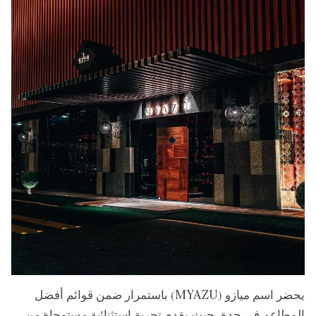
يحضر اسم ميازو (MYAZU) باستمرار ضمن قوائم أفضل
المطاعم في جدة، حيث يقدم تجربة استثنائية مستوحاة من