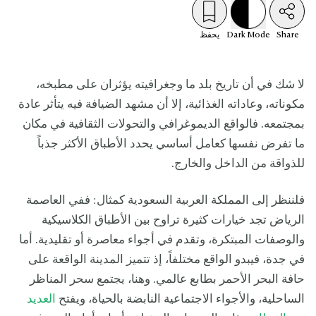
Share
Mode
Dark
يحفظ
لا شك في أن تاريخ بلد ما وجغرافيته يؤثران على مطبخه،
مكوناته، وعاداته الغذائية، إلا أن مشهد الضيافة فيه يتأثر عادة
بمجتمعه. فالواقع الديموغرافي والتحولات الثقافية في مكان
ما تفرض نفسها كعامل أساسي يحدد الأطباق الأكثر جذباً
للذواقة من الداخل والخارج.
فلننظر إلى المملكة العربية السعودية كمثال: ففي العاصمة
الرياض تجد خيارات كثيرة تراوح بين الأطباق الكلاسيكية
والوصفات المبتكرة، وتقدم في أجواء معاصرة أو تقليدية. أما
في جدة، فيبدو الواقع مختلفاً، إذ تتميز المدينة الواقعة على
حافة البحر الأحمر بطابع عالمي. وهنا، يجتمع سحر المناظر
الساحلية، والأجواء الاجتماعية النابضة بالحياة، ويفتح
العديد