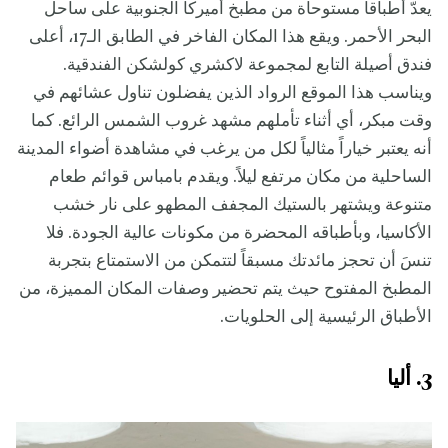
يعدّ أطباقاً مستوحاة من مطبخ أميركا الجنوبية على ساحل
البحر الأحمر. ويقع هذا المكان الفاخر في الطابق الـ17، أعلى
فندق أصيلة التابع لمجموعة لاكشري كولشكن الفندقية.
ويناسب هذا الموقع الرواد الذين يفضلون تناول عشائهم في
وقت مبكر، أي أثناء تأملهم مشهد غروب الشمس الرائع. كما
أنه يعتبر خياراً مثالياً لكل من يرغب في مشاهدة أضواء المدينة
الساحلية من مكان مرتفع ليلاً. ويقدم بامباس قوائم طعام
متنوعة ويشتهر بالستيك المجفف المطهو على نار خشب
الأكاسيا، وبأطباقه المحضرة من مكونات عالية الجودة. فلا
تنسَ أن تحجز مائدتك مسبقاً لتتمكن من الاستمتاع بتجربة
المطبخ المفتوح حيث يتم تحضير وصفات المكان المميزة، من
الأطباق الرئيسية إلى الحلويات.
3. أليا