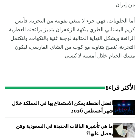
من إيران.
أما الحلويات، فهي جزء لا ينبغي تفويته من التجربة. فآيس
كريم البستاني الطري بنكهة الزعفران يتميز برائحته العطرية
الرائعة ويشكل النهاية المثالية لوجبة غنية بالنكهات. ولتكتمل
التجربة، يُنصح بتناوله مع كوب من الشاي الفارسي، ليكون
مسك الختام خلال أمسية لا تُنسى.
الأكثر قراءة
أفضل أنشطة يمكن الاستمتاع بها في المملكة خلال
شهر أغسطس 2026
ما هي تأشيرة الباقات الجديدة في السعودية ومَن
يحصل عليها؟