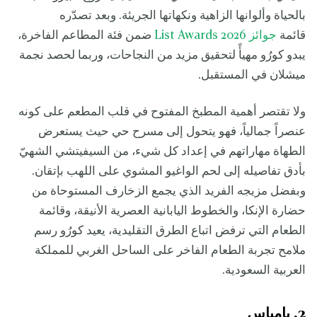
بالحياة وألوانها الزاهية ونكهاتها الجريئة. وبعد تصدّره
قائمة
جوائز List Awards 2026
ضمن فئة المطاعم الفاخرة،
يبدو كورُو مهيأً لتحقيق مزيد من النجاحات، وربما لحصد نجمة
ميشلان في المستقبل.
ولا تقتصر أهمية المطبخ المفتوح في قلب المطعم على كونه
عنصراً جمالياً، فهو يتحول إلى مسرح حي حيث يستعرض
الطهاة مهاراتهم في إعداد كل شيء، من السيفيتشي الشهيّ
بأدق تفاصيله إلى لحم الواغيو المشوي على اللهب بإتقان.
وبفضل مزيجه الفريد الذي يجمع الزخارف المستوحاة من
حضارة الإنكا، والخطوط اليابانية العصرية الأنيقة، وقائمة
الطعام التي ترفض اتباع الطرق التقليدية، يعيد كورُو رسم
ملامح تجربة الطعام الفاخر على الساحل الغربي للمملكة
العربية السعودية.
2. بامباس