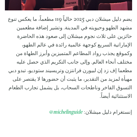
يضم دليل ميشلان دبي 2025 حالياً 119 مطعماً، ما يعكس تنوع
مشهد الطهو وحيويته في المدينة. وتشير إضافة مطعمين
حائزين على ثلاث نجوم ميشلان إلى صعود هذه الحاضرة
الإماراتية السريع كوجهة عالمية رائدة في عالم الطهو،
وكموقع يجذب رواد المطاعم المتميزين وأبرز الطهاة من
مختلف أنحاء العالم. وإلى جانب التكريم الذي حصل عليه
مطعما إف زد إن لبيورن فرانتزن وتريسيند ستوديو، تبدو دبي
مهيأة لمزيد من التقدير، ما يثبت أن حضورها لا يقتصر على
التسوق الفاخر وناطحات السحاب، بل يشمل تجارب الطعام
الاستثنائية أيضاً.
إنستغرام دليل ميشلان:
michelinguide
@