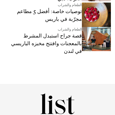
الطعام والشراب
توصيات خاصة: أفضل 5 مطاعم
مجرّبة في باريس
الطعام والشراب
قصة جراح استبدل المشرط
بالمعجنات وافتتح مخبزه الباريسي
في لندن