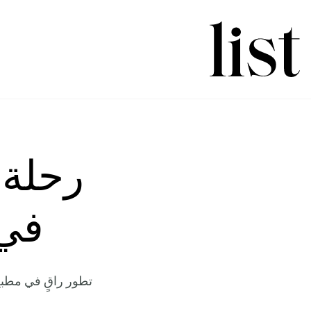
رحلة 
في 
تطور راقٍ في مطب