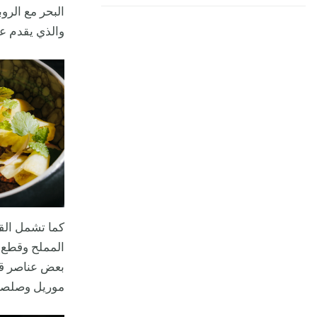
البحر مع الرو
والذي يقدم عل
كما تشمل القا
المملح وقطع ا
بعض عناصر قائ
موريل وصلصة XO النباتي