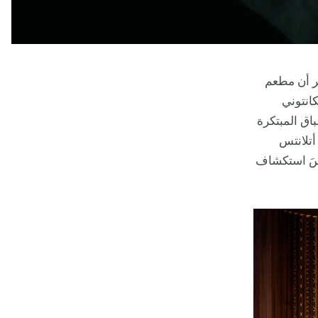
كر أن مطعم
انتوني
اق المبتكرة
أتلانتس
تنسَ استكشاف