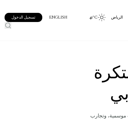
الرياض
°C
41
تسجيل الدخول
ENGLISH
تكرة
بي
 موسمية، وتجارب