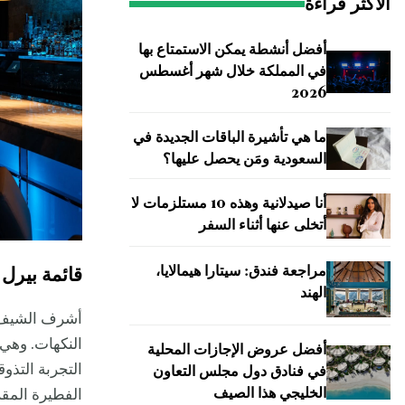
الأكثر قراءة
أفضل أنشطة يمكن الاستمتاع بها
في المملكة خلال شهر أغسطس
2026
ما هي تأشيرة الباقات الجديدة في
السعودية ومَن يحصل عليها؟
أنا صيدلانية وهذه 10 مستلزمات لا
أتخلى عنها أثناء السفر
مراجعة فندق: سيتارا هيمالايا،
قائمة بيرل 
الهند
أشرف الشيف ا
النكهات. وهي 
أفضل عروض الإجازات المحلية
التجربة التذوق
في فنادق دول مجلس التعاون
الخليجي هذا الصيف
الفطيرة المقر