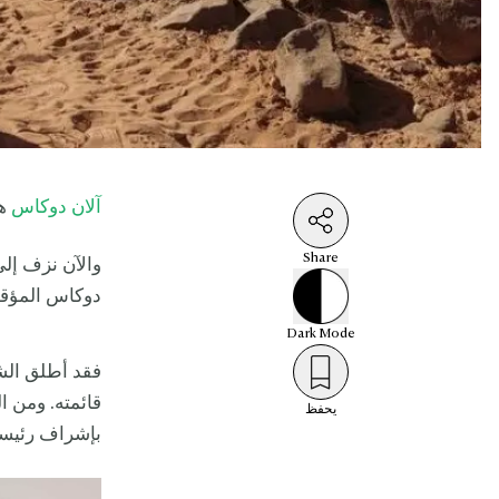
آلان دوكاس
هو
Share
والآن نزف إلى
دوكاس المؤ
Dark
Mode
فقد أطلق الش
قائمته. ومن ا
يحفظ
بإشراف رئيسه