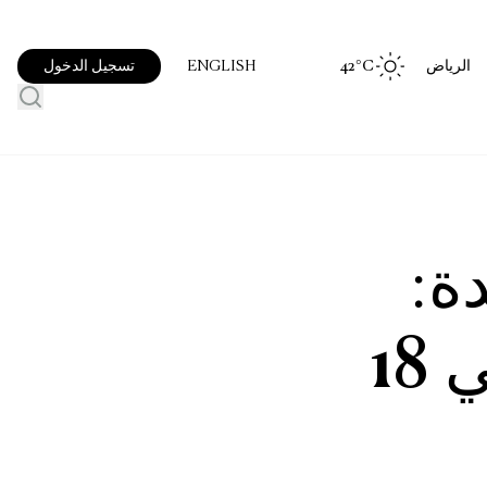
الرياض
°C
42
تسجيل الدخول
ENGLISH
ة:
دوكاس في العلا يعود في 18