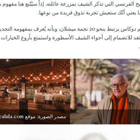
 الفرنسي التي تذكر الشيف بمزرعة عائلته. إذاً سيُتّبع هنا مفهوم 
ما يعني أنّك ستعيش تجربة تذوق فريدة من نوعها.
ونذكّر بأن اسم دوكاس يرتبط بنحو 20 نجمة ميشلان، وبأنه يُعرف بمفهوم
ستعد للانضمام إلى أجواء الشيف الأسطورة واستمتع بأروع الخيارات
مصدر الصورة: موقع experiencealula.com