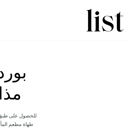
بورد
مذاق
للحصول على طبق ب
طهاة مطعم المأك