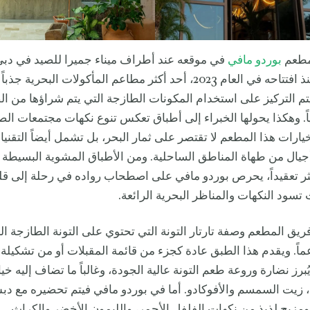
مطعم
بوردو مافي
في موقعه عند أطراف ميناء جميرا للصيد في دبي
هذا المكان، منذ افتتاحه في العام 2023، أحد أكثر مطاعم المأكولات البحري
 يتم التركيز على استخدام المكونات الطازجة التي يتم شراؤها من ال
اً. وهكذا يحولها الخبراء إلى أطباق تعكس تنوع نكهات مجتمعات ال
 خيارات هذا المطعم لا تقتصر على ثمار البحر، بل تشمل أيضاً التقنيا
 أجيال من طهاة المناطق الساحلية. ومن الأطباق المشوية البسيطة 
ثر تعقيداً، يحرص بوردو مافي على اصطحاب رواده في رحلة إلى قل
تسود النكهات والمناظر البحرية الرائعة.
فريق المطعم وصفة تارتار التونة التي تحتوي على التونة الطازجة الن
ماً. ويقدم هذا الطبق عادة كجزء من قائمة المقبلات أو من تشكيلة
ُبرز نضارة وروعة طعم التونة عالية الجودة، وغالباً ما تضاف إليه خ
 زيت السمسم والأفوكادو. أما في بوردو مافي فيتم تحضيره مع دب
مزيج لذيذ من نكهات الفلفل الأحمر، والليمون الأخضر والكراث.