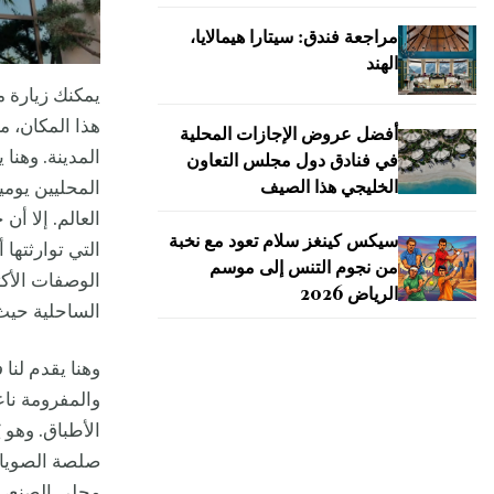
مراجعة فندق: سيتارا هيمالايا،
الهند
يمكنك زيارة 
أفضل عروض الإجازات المحلية
المدينة. وهنا
في فنادق دول مجلس التعاون
الخليجي هذا الصيف
المحليين يومي
العالم. إلا أن
سيكس كينغز سلام تعود مع نخبة
التي توارثتها
من نجوم التنس إلى موسم
الوصفات الأك
الرياض 2026
الساحلية حيث 
وهنا يقدم لنا 
والمفرومة ناع
الأطباق. وهو ي
صلصة الصويا،
محلي الصنع، و