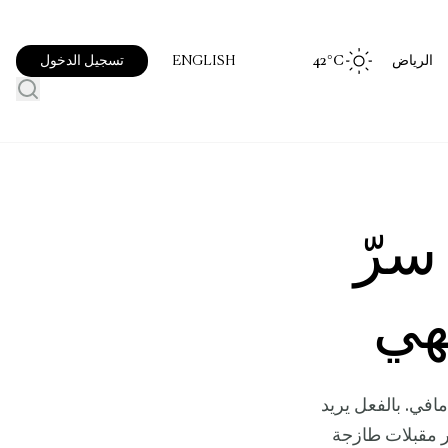
الرياض
°C
42
تسجيل الدخول
ENGLISH
سرّ
شهي
في. بالفعل يريد
ر مقبلات طازجة