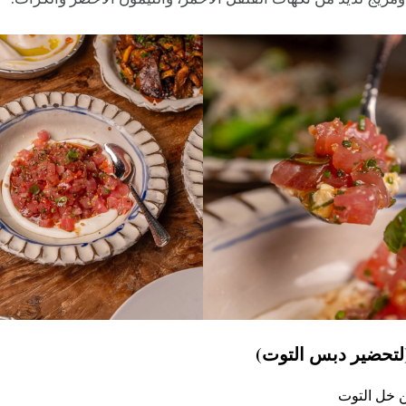
لتحضير دبس التوت)
ن خل التوت