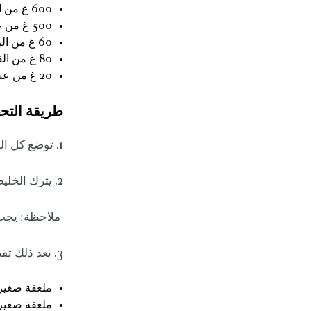
600 غ من السكر البني
500 غ من عصير الليم
60 غ من الزنجبيل المقشر
80 غ من الفلفل الأحمر
20 غ من عشبة الليمون
طريقة التح
1. توضع كل المكونات في قدر على نار هادئة.
2. يترك الخليط حتى ينضج ويصبح قوامه كثيفاً كالعسل، ثم يصفى.
ملاحظة: يجب أ
3. بعد ذلك تقطع التونة إلى مكعبات صغيرة، وتخلط مع المكونات التالية (لكل 90 غ من التونة):
ملعقة صغير
ملعقة صغيرة