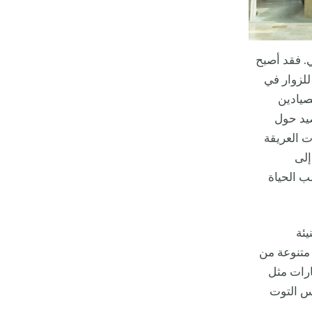
. فقد أصبح
ة جذباً للزوار في
صيادين
صيد حول
ت العريقة
إلى
ب الحياة
يئة
 متنوعة من
يارات مثل
س التوت