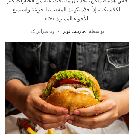
ففي هذه الأماكن، تجد كل ما تبحث عنه من الخيارات غير
الكلاسيكية. إذاً حدّد نكهتك المفضلة الجريئة واستمتع
بالأجواء المميزة </b>
بواسطة
/
هارييت تونر
23 فبراير 26