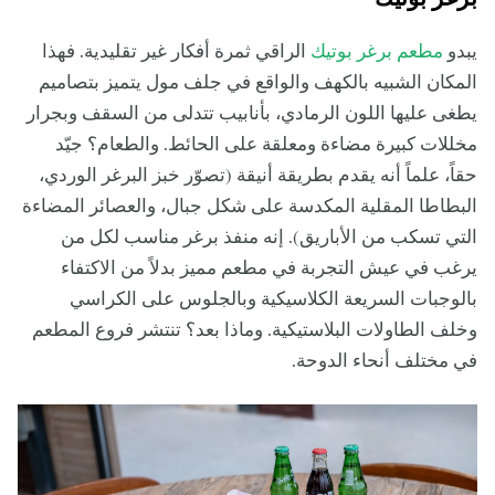
يبدو
مطعم برغر بوتيك
الراقي ثمرة أفكار غير تقليدية. فهذا
المكان الشبيه بالكهف والواقع في جلف مول يتميز بتصاميم
يطغى عليها اللون الرمادي، بأنابيب تتدلى من السقف وبجرار
مخللات كبيرة مضاءة ومعلقة على الحائط. والطعام؟ جيّد
حقاً، علماً أنه يقدم بطريقة أنيقة (تصوّر خبز البرغر الوردي،
البطاطا المقلية المكدسة على شكل جبال، والعصائر المضاءة
التي تسكب من الأباريق). إنه منفذ برغر مناسب لكل من
يرغب في عيش التجربة في مطعم مميز بدلاً من الاكتفاء
بالوجبات السريعة الكلاسيكية وبالجلوس على الكراسي
وخلف الطاولات البلاستيكية. وماذا بعد؟ تنتشر فروع المطعم
في مختلف أنحاء الدوحة.