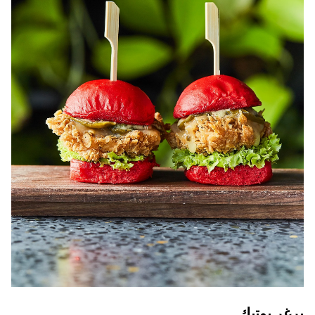
برغر بوتيك