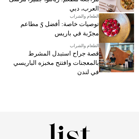
العرب، دبي
الطعام والشراب
توصيات خاصة: أفضل 5 مطاعم
مجرّبة في باريس
الطعام والشراب
قصة جراح استبدل المشرط
بالمعجنات وافتتح مخبزه الباريسي
في لندن