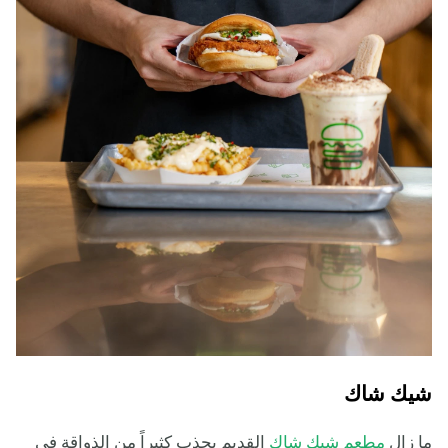
شيك شاك
ما زال
مطعم شيك شاك
القديم يجذب كثيراً من الذواقة في