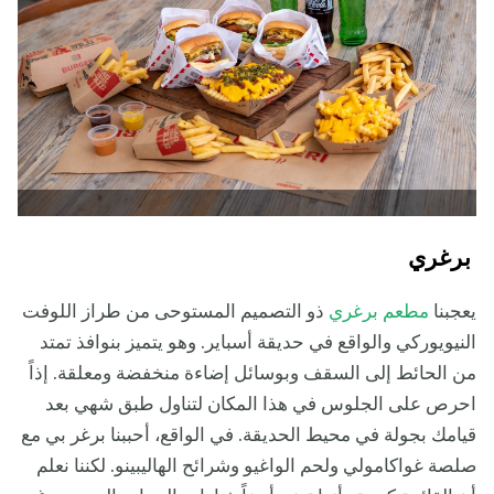
برغري
يعجبنا
مطعم برغري
ذو التصميم المستوحى من طراز اللوفت
النيويوركي والواقع في حديقة أسباير. وهو يتميز بنوافذ تمتد
من الحائط إلى السقف وبوسائل إضاءة منخفضة ومعلقة. إذاً
احرص على الجلوس في هذا المكان لتناول طبق شهي بعد
قيامك بجولة في محيط الحديقة. في الواقع، أحببنا برغر بي مع
صلصة غواكامولي ولحم الواغيو وشرائح الهاليبينو. لكننا نعلم