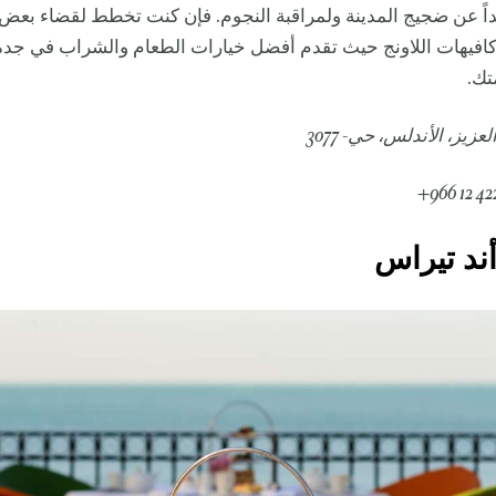
يداً عن ضجيج المدينة ولمراقبة النجوم. فإن كنت تخطط لقضاء بع
افيهات اللاونج حيث تقدم أفضل خيارات الطعام والشراب في جدة
تك.
زيز، الأندلس، حي- 3077
أند تيراس