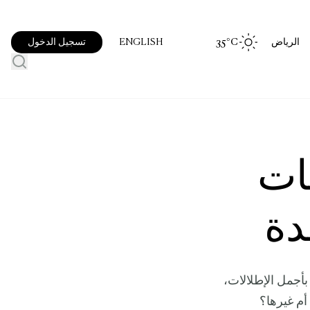
الرياض
°C
35
تسجيل الدخول
ENGLISH
ات
دة
أجمل الإطلالات،
 أم غيرها؟