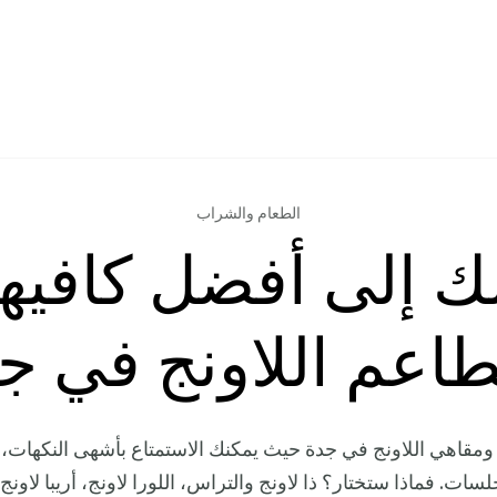
الطعام والشراب
لك إلى أفضل كافيه
اعم اللاونج في ج
ومقاهي اللاونج في جدة حيث يمكنك الاستمتاع بأشهى النكهات، ب
سات. فماذا ستختار؟ ذا لاونج والتراس، اللورا لاونج، أريبا لاونج