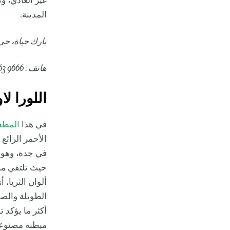
غير العادي، و
المدينة.
بارك حياة، حي
هاتف: 9666 263 12 966 +
اللورا لا
في هذا
المطعم
الأحمر الرائع
في جدة، وهو ي
حيث تلتقي مجم
ألوان الثريا،
الطويلة والصغ
أكثر ما يؤكد 
مبطنة مصنوعة