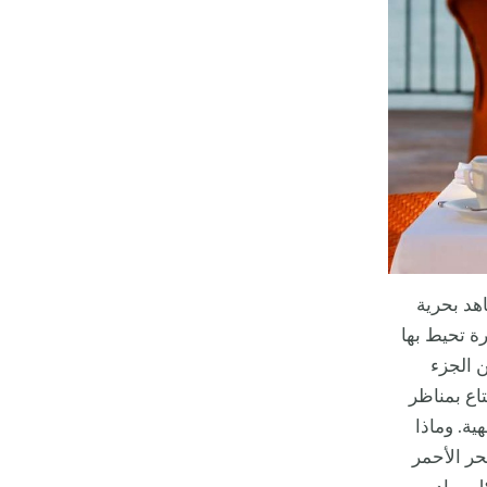
هد بحرية
ة تحيط بها
 الجزء
اع بمناظر
ية. وماذا
حر الأحمر