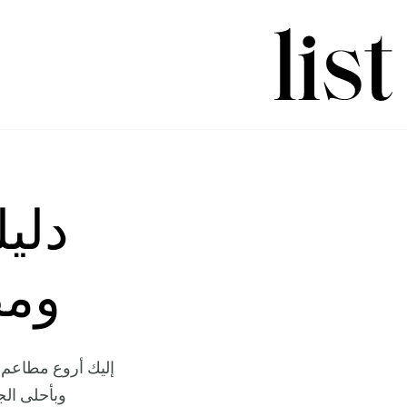
دلي
ومط
إليك أروع مطاعم 
وبأحلى الجل