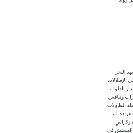
ل رواد
د البحر
مل الإطلالات
جدار الطوب
تراب وتنافس
كله الطاولات
رادة. أما
 وكراسٍ
 المدهش في