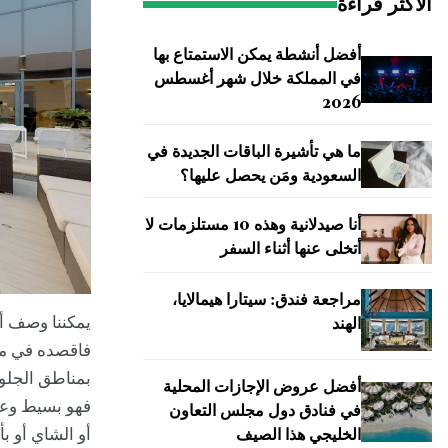
الأكثر قراءة
أفضل أنشطة يمكن الاستمتاع بها
في المملكة خلال شهر أغسطس
2026
ما هي تأشيرة الباقات الجديدة في
السعودية ومَن يحصل عليها؟
أنا صيدلانية وهذه 10 مستلزمات لا
أتخلى عنها أثناء السفر
مراجعة فندق: سيتارا هيمالايا،
يمكننا وصف أك
الهند
فاقصده في مو
بمناطق الجلو
أفضل عروض الإجازات المحلية
فهو بسيط وعصر
في فنادق دول مجلس التعاون
أو الشاي أو ب
الخليجي هذا الصيف