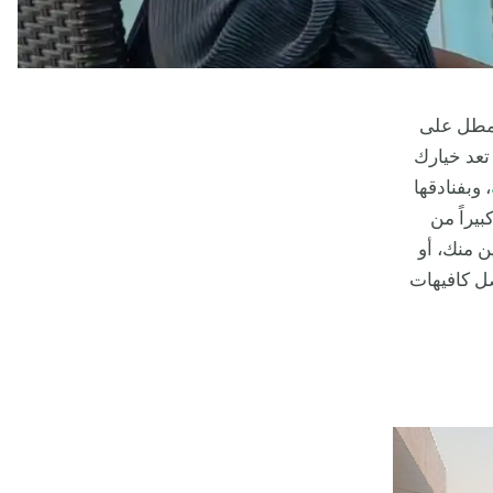
مطل على
تعد خيارك
، وبفنادقها
يراً من
 منك، أو
ضل كافيهات