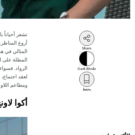
تشعر أحياناً ب
أروع المناظر.
Share
المثالي في هذ
المطلة على ال
الرواد. فسوا
Dark
Mode
لعقد اجتماع، أ
ومطاعم اللاو
يحفظ
أكوا لاون