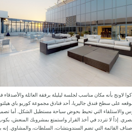
وا لاونج بأنه مكان مناسب لجلسة ليليلة برفقة العائلة والأصدقاء ف
قعه على سطح فندق جاليريا، أحد فنادق مجموعة كوريو باي هيلتون
س والاستلقاء التي تحيط بحوض سباحة مستطيل الشكل. أما تصمي
ي. إذاً لا تتردد في أخذ القرار واستمتع بمشروبك المنعش، بكوب
أصناف القائمة التي تضم السندويتشات، السلطات، والمشاوي. إنه ب