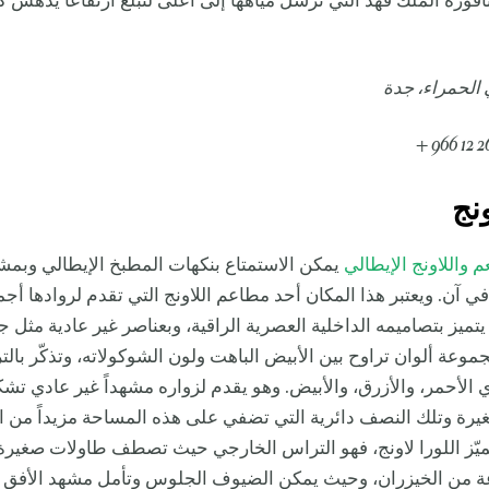
نافورة الملك فهد التي ترسل مياهها إلى أعلى لتبلغ ارتفاعاً يدهش ك
 الحمراء، جدة
ونج
 واللاونج الإيطالي
يمكن الاستمتاع بنكهات المطبخ الإيطالي وبمشه
 في آن. ويعتبر هذا المكان أحد مطاعم اللاونج التي تقدم لروادها أج
تميز بتصاميمه الداخلية العصرية الراقية، وبعناصر غير عادية مثل 
وعة ألوان تراوح بين الأبيض الباهت ولون الشوكولاته، وتذكّر بال
 أي الأحمر، والأزرق، والأبيض. وهو يقدم لزواره مشهداً غير عادي تش
يرة وتلك النصف دائرية التي تضفي على هذه المساحة مزيداً من الف
تميّز اللورا لاونج، فهو التراس الخارجي حيث تصطف طاولات صغيرة
 من الخيزران، وحيث يمكن الضيوف الجلوس وتأمل مشهد الأفق