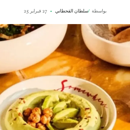
بواسطة
/
سلطان القحطاني
27 فبراير 25