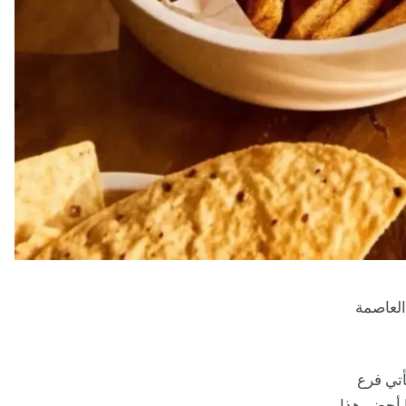
العاصمة
أتي فرع