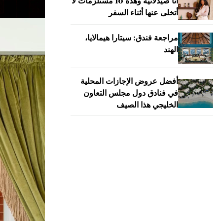
أنا صيدلانية وهذه 10 مستلزمات لا
أتخلى عنها أثناء السفر
مراجعة فندق: سيتارا هيمالايا،
الهند
أفضل عروض الإجازات المحلية
في فنادق دول مجلس التعاون
الخليجي هذا الصيف