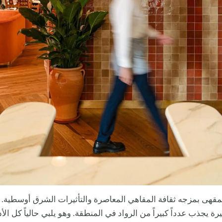
مقهى بمزجه ثقافة المقاهي المعاصرة والتأثيرات الشرق أوسطية. ل
ة يجذب عدداً كبيراً من الرواد في المنطقة. وهو يلبي حالياً كل الأ