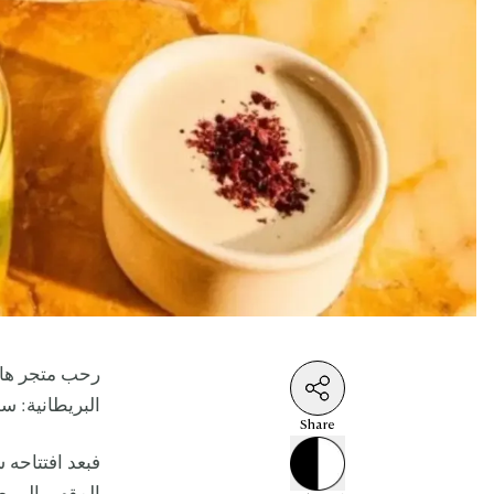
رحب متجر هار
البريطانية: 
Share
فبعد افتتاحه