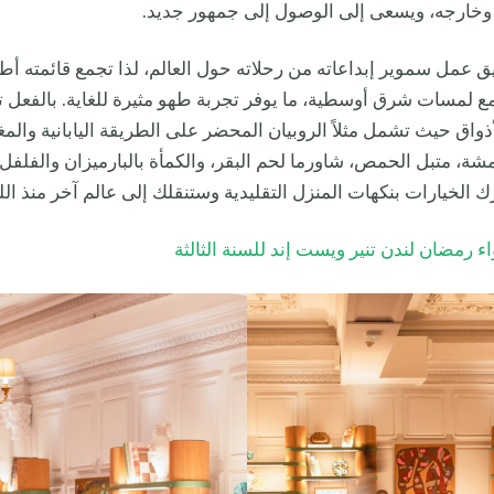
ي وخارجه، ويسعى إلى الوصول إلى جمهور جديد.
عمل سموير إبداعاته من رحلاته حول العالم، لذا تجمع قائمته أطبا
مع لمسات شرق أوسطية، ما يوفر تجربة طهو مثيرة للغاية. بالفعل
أذواق حيث تشمل مثلاً الروبيان المحضر على الطريقة اليابانية وال
مشة، متبل الحمص، شاورما لحم البقر، والكمأة بالبارميزان والفلفل 
 الخيارات بنكهات المنزل التقليدية وستنقلك إلى عالم آخر منذ اللق
ء رمضان لندن تنير ويست إند للسنة الثالثة