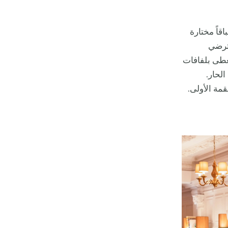
قاً مختارة
 ترضي
مغطى بلفافات
الحار.
مة الأولى.