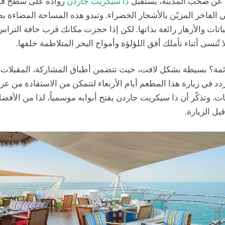
 عن صخب المدينة، يستقبل
ذا سيكريت جاردن
رواده على سطح ف
 الفاخر المزيّن بالأشجار الخضراء. وتبدو هذه المساحة المضاءة ب
باتات والأزهار رائعة بذاتها. لكن إذا حجزت مكانك قرب حافة الترا
تُنسى أثناء تأملك أفق اللؤلؤة وأمواج البحر المتلاطمة خلفها.
ائمة؟ بسيطة بشكل لافت، حيث تتضمن أطباق المشاركة، المقبلات 
تتردد في زيارة هذا المطعم أيام الأربعاء لتتمكن من الاستفادة من ع
. وتذكّر أن ذا سيكريت جاردن يفتح أبوابه موسمياً، لذا من الأف
بل الزيارة.