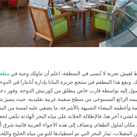
لعيش تجربة لا تُنسى في المنطقة، اعلم أن تناولك وجبة في
مطعم 
 ويقع هذا المطعم في منتجع جزيرة البنانا بإدارة أنانتارا في الدوح
صول إليه بواسطة قارب خاص ينطلق من كورنيش الدوحة. وفور دخو
ه الرائع المستوحى من سطح سفينة عربية تقليدية، حيث يتميز بت
مة وأغطيته البيضاء الشبيهة بالأشرعة، ما يضفي عليه لمسة من ال
جة لشيء آخر هنا، فالإطلالة الخلابة على مياه البحر الهادئة تكفي ل
 مكان لتناول الطعام. وتضاف إلى هذه الأجواء العربية قائمة شرق 
المقبلات، ثمار البحر التي تم اصطيادها للتو من مياه الخليج والل