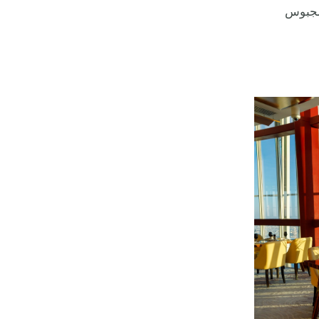
لمجبوس