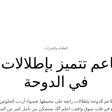
الطعام والشراب
عم تتميز بإطلالات 
في الدوحة
طاعم الدوحة بإطلالات رائعة على محيطها. فسواء أردت الجل
ع في قلب سوق واقف، اعلم أنّك ستتمكن من تأمل كثير من المش