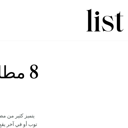
8 مطا
يتميز كثير من م
توب أو في آخر يق