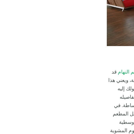
النهام
قد
ة، ويعني هذا
لك إليه
فاصيله
بساطة. في
جعل المطعم
أوسطية
حوم المشوية