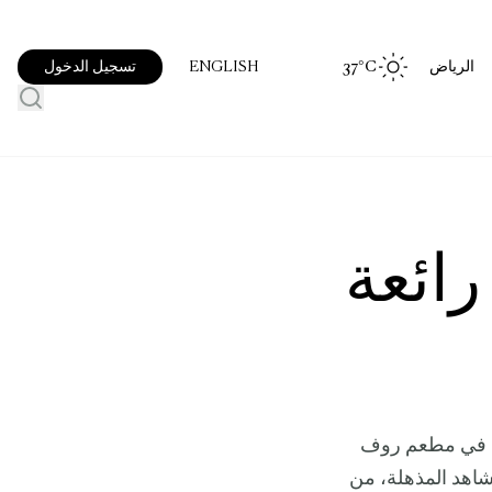
الرياض
°C
37
تسجيل الدخول
ENGLISH
رائعة
وس في مطعم روف
اهد المذهلة، من