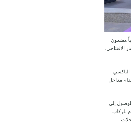
ياً مضمون
ر الافتتاحي،
 متن التاكسي
خدام مداخل
لوصول إلى
م للركاب
حلات.