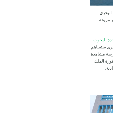
 البحري
سفر مريحة
دة لليخوت
خرى ستساهم
فرصة مشاهدة
ورة الملك
دية.