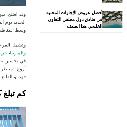
أفضل عروض الإجازات المحلية
وقد افتتح أمي
في فنادق دول مجلس التعاون
الخليجي هذا الصيف
وسط المناظر 
وتشمل المرح
والمارينا
،
حي ا
في تحسين نظام
أروع المناظر 
فهد، وبالطبع م
كم تبلغ 