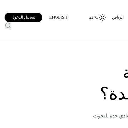
الرياض
°C
42
تسجيل الدخول
ENGLISH
دة؟
نادي جدة لليخوت