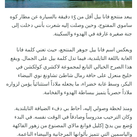
يبعد منتجع فانا بيل أقل من 15 دقيقة بالسيارة عن مطار كوه
ساموي المفتوح، وحين وصلت إليه شعرت بأنني دخلت إلى
جنة صغيرة غارقة في الهدوء والسكينة.
ويعكس اسم فانا بيل جوهر المنتجع، حيث تعني كلمة فانا
الغابة باللغة التايلندية، فيما تدل كلمة بيل على الجمال. ويقع
هذا الصرح الخيالي التابع لمجموعة لاكشري كولكشن في
خليج منعزل على حافة رمال شاطئ تشاونغ نوي البيضاء
البكر، وسط غابة خضراء، ما يجعله ملاذاً استثنائياً يؤمن لزواره
ملاذاً حصرياً يتميز ببساطة الهدوء والفخامة.
ومنذ لحظة وصولي إليه، أحاط بي دفء الضيافة التايلندية.
وكان الترحيب مدروساً وصادقاً في الوقت نفسه. في البدء
وُضع بين يديّ إكليل فوانغ مالاي المصنوع من زهور الفاكهة
والياسمين التي تتميز بألوانها المرجانية والبيضاء الناعمة.