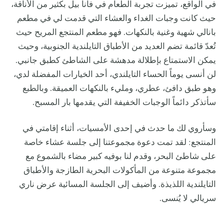
في الواقع، تميزت تجربة الطعام في فانا بيل بكثير من الأناقة،
حيث كانت وجبات الغداء والعشاء التي قدمت لي في مطعم
بانالي شهية وغنية بالنكهات. فهو مطعم المنتجع المريح حيث
تُعدّ قائمة تضم العديد من الأطباق التايلندية الجنوبية، وحيث
يمكن الاستمتاع بإطلالة مدهشة على الشاطئ كطبق جانبي.
لن أنسى يوماً الحساء التايلندي، أحد الخيارات المفضلة لدي،
وهو طبق دافئ، عطري، ومليء بالنكهات العميقة. وبالطبع
سأتذكر دائماً الوجبات الخفيفة التي يقدمها بار المسبح.
وسأروي لك ما حدث في إحدى الأمسيات، أثناء إقامتي في
المنتجع: لقد تمت دعوة مجموعتنا إلى جلسة عشاء خاصة
على شاطئ البحر، وقدم لنا بوفيه كبير مضاء بالشموع مع
مجموعة متنوعة من المأكولات البحرية الطازجة والأطباق
التايلندية اللذيذة. وأضيف إلى الجلسة المسائية عرض ناري
سريالي لا يُنسى.