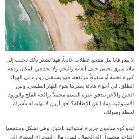
لا يبدو فانا بيل منتجع عطلات عادياً، فهنا تشعر بأنّك دخلت إلى
ملاذ سري يختبئ خلف الغابة والبحر. ولا تجد في المكان ردهة
كبيرة فخمة أو سقوفاً مرتفعة، فهو يستقبل زواره في الهواء
الطلق، في أجواء هادئة يغمرها ضوء النهار الطبيعي. وبين
الحين والآخر يتدفق عبره النسيم محملاً برائحة الملح والورود
الاستوائية. وماذا عن الإطلالة؟ أفق أزرق لا نهاية له يأسرك
لحظة وصولك.
تبدو كوه ساموي جزيرة استوائية بامتياز، وهي تشكل ومنتجعها
الفاخر مشهداً رائع الجمال. فمن رمال الصحراء البيضاء، إلى