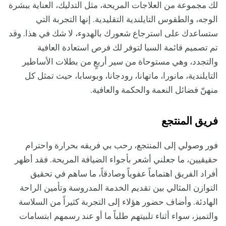
لك مجموعة من العلاجات المريحة، مثل التدليك، العناية ببشرة
الوجه، والطقوس التايلندية التقليدية. إنها التجربة التي
ستساعدك على استرجاع شعورك بالهدوء، لا شك في هذا. وقد
تم تصميم قائمة السبا لتوفر لك فرص استعادة العافية
والتجدد، وهي مستوحاة من سير أربعٍ من بطلات الأساطير
التايلندية، مانورا، ماتهانا، رودجانا، وبوسابا، حيث تمثل كل
منهنّ فضائل النعمة والحكمة والعافية.
فريق المنتجع
فور وصولي إلى المنتجع، رحب بي فريقه بحرارة واحترام
حقيقيين، ما جعلني أشعر بأجواء الضيافة المريحة. فقد أظهر
أفراد الفريق اهتماماً عفوياً وصادقاً، ما ساهم في تحقيق
التوازن المثالي بين تقديم الخدمة المدروسة وتأمين الراحة
الهادئة. وأضاف حضور هؤلاء إلى التجربة كثيراً من السلاسة
والتميز، سواء أثناء تلبيتهم طلباً ما أو عند رسمهم ابتسامات