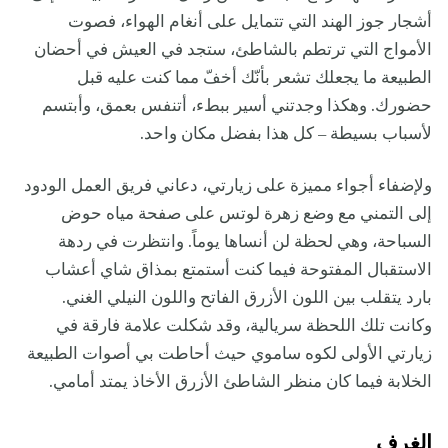
أشجار جوز الهند التي تتمايل على أنغام الهواء، فصوت
الأمواج التي ترتطم بالشاطئ، ستجد في العيش في أحضان
الطبيعة ما يجعلك تشعر بأنّك أخفّ مما كنت عليه قبل
حضورك. وهكذا وجدتني أسير ببطء، أتنفس بعمق، وأبتسم
لأسباب بسيطة – كل هذا بفضل مكان واحد.
ولإضفاء أجواء مميزة على زيارتي، دعاني فريق العمل الودود
إلى التمني مع وضع زهرة لوتس على صفحة مياه حوض
السباحة، وهي لحظة لن أنساها يوماً. وانتظرت في ردهة
الاستقبال المفتوحة فيما كنت أستمتع بمذاق شاي أعشاب
بارد يتقلب بين اللون الأزرق الفاتح واللون النيلي الغني.
وكانت تلك اللحظة سريالية، وقد شكلت علامة فارقة في
زيارتي الأولى لكوه ساموي حيث أحاطت بي أصوات الطبيعة
الخلابة فيما كان منظر الشاطئ الأزرق الأخاذ يمتد أمامي.
الغرف