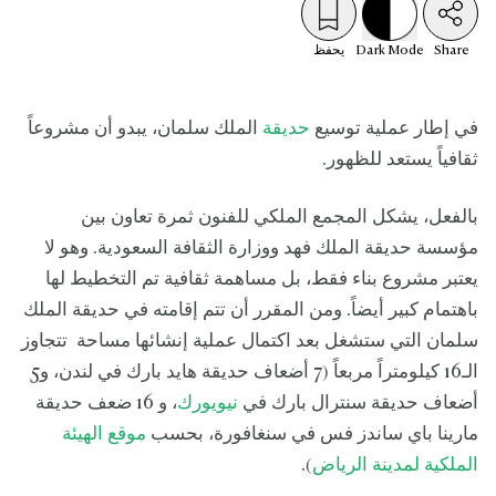
Share
Mode
Dark
يحفظ
في إطار عملية توسيع
حديقة
الملك سلمان، يبدو أن مشروعاً
ثقافياً يستعد للظهور.
بالفعل، يشكل المجمع الملكي للفنون ثمرة تعاون بين
مؤسسة حديقة الملك فهد ووزارة الثقافة السعودية. وهو لا
يعتبر مشروع بناء فقط، بل مساهمة ثقافية تم التخطيط لها
باهتمام كبير أيضاً. ومن المقرر أن تتم إقامته في حديقة الملك
سلمان التي ستشغل بعد اكتمال عملية إنشائها مساحة تتجاوز
الـ16 كيلومتراً مربعاً (7 أضعاف حديقة هايد بارك في لندن، و5
أضعاف حديقة سنترال بارك في
نيويورك
، و 16 ضعف حديقة
مارينا باي ساندز فس في سنغافورة، بحسب
موقع الهيئة
الملكية لمدينة الرياض
).