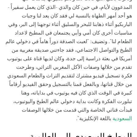
المدعوون لأيام، في حين كان والدي -الذي كان يعمل سفيراً -
هو أحد أمهر الطهاة بالنسبة لي فقد كان يعد لنا وجبات
الباربكيو أثناء ذهابنا للبحر والسليق أثناء توجهنا إلى البر، وفي
مناسبات أخرى كان أمي وأبي يجتمعان في المطبخ لاعداد
الطعام لنا". وتضيف: "لعبت الصدفة دوراً هاماً في دخولي عالم
الطبخ والتواصل الاجتماعي، فقد جاءتني صديقة مغربية من
أمريكا في بعثة دراسية إلى جدة، وكان لديها قناة على يوتيوب
تقدم من خلالها وصفات الأكل المغربي التراثي، وطرحت
فكرة تسجيل فيديو مشترك لتقديم التراث والطعام السعودي
من خلال قناتها، وبالفعل قمنا بالتسجيل وحقق الفيديو أرقاماً
كبيرة في الوقت الذي كان فيه يوتيوب في بداياته، وهنا
تبلورت الفكرة وكانت بداية دخولي عالم الطبخ واليوتيوب،
فبدأت قناتي الخاصة والتي قدمت من خلالها الوصفات
السعودية
باللغة الإنكليزية".