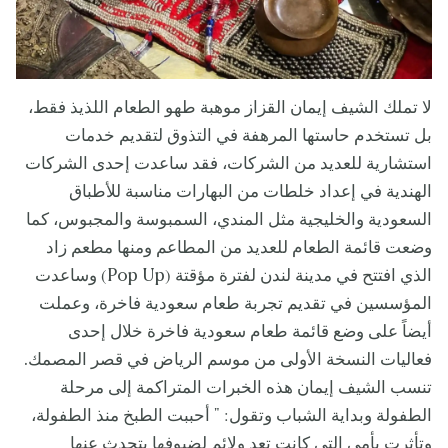
لا تملك الشيف إيمان القزاز موهبة طهو الطعام اللذيذ فقط،
بل تستخدم حاستها المرهفة في التذوق لتقديم خدمات
استشارية للعديد من الشركات، فقد ساعدت إحدى الشركات
الهندية في إعداد خلطات من البهارات مناسبة للأطباق
السعودية والخليجية مثل المندي، السمبوسة والمجبوس، كما
وضعت قائمة الطعام للعديد من المطاعم ومنها مطعم زاد
الذي افتتح في مدينة لندن لفترة مؤقتة (Pop Up) وساعدت
المؤسسين في تقديم تجربة طعام سعودية فاخرة، وعملت
أيضاً على وضع قائمة طعام سعودية فاخرة خلال إحدى
فعاليات النسخة الأولى من موسم الرياض في قصر المصمك.
تنسب الشيف إيمان هذه الخبرات المتراكمة إلى مرحلة
الطفولة وبداية الشباب وتقول: " أحببت الطبخ منذ الطفولة،
وتأثرت بأمي التي كانت تعد ولائم لضيوفها يتحدث عنها