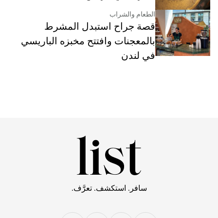
الطعام والشراب
قصة جراح استبدل المشرط
بالمعجنات وافتتح مخبزه الباريسي
في لندن
سافر. استكشف. تعرَّف.