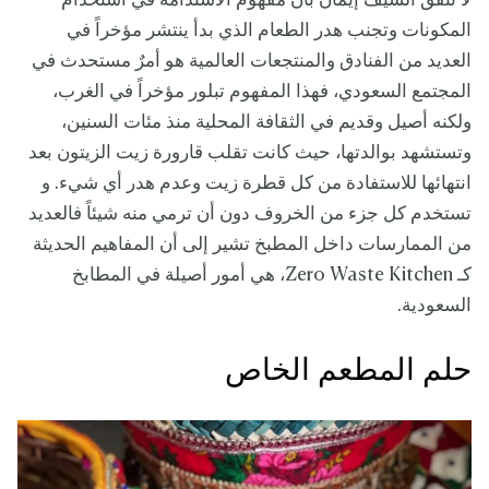
لا تتفق الشيف إيمان بأن مفهوم الاستدامة في استخدام
المكونات وتجنب هدر الطعام الذي بدأ ينتشر مؤخراً في
العديد من الفنادق والمنتجعات العالمية هو أمرٌ مستحدث في
المجتمع السعودي، فهذا المفهوم تبلور مؤخراً في الغرب،
ولكنه أصيل وقديم في الثقافة المحلية منذ مئات السنين،
وتستشهد بوالدتها، حيث كانت تقلب قارورة زيت الزيتون بعد
انتهائها للاستفادة من كل قطرة زيت وعدم هدر أي شيء. و
تستخدم كل جزء من الخروف دون أن ترمي منه شيئاً فالعديد
من الممارسات داخل المطبخ تشير إلى أن المفاهيم الحديثة
كـ Zero Waste Kitchen، هي أمور أصيلة في المطابخ
السعودية.
حلم المطعم الخاص