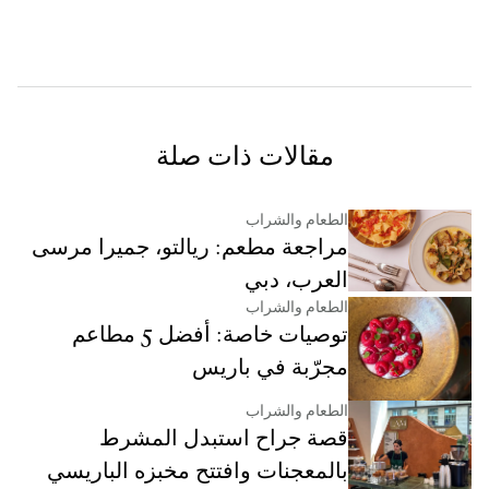
مقالات ذات صلة
الطعام والشراب
مراجعة مطعم: ريالتو، جميرا مرسى
العرب، دبي
الطعام والشراب
توصيات خاصة: أفضل 5 مطاعم
مجرّبة في باريس
الطعام والشراب
قصة جراح استبدل المشرط
بالمعجنات وافتتح مخبزه الباريسي