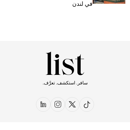
في لندن
سافر. استكشف. تعرَّف.