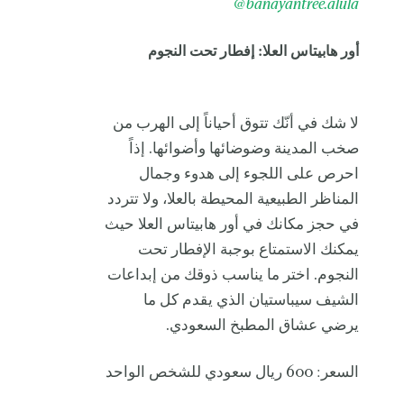
@
banay
antree.alula
أور هابيتاس العلا: إفطار تحت النجوم
لا شك في أنّك تتوق أحياناً إلى الهرب من
صخب المدينة وضوضائها وأضوائها. إذاً
احرص على اللجوء إلى هدوء وجمال
المناظر الطبيعية المحيطة بالعلا، ولا تتردد
في حجز مكانك في أور هابيتاس العلا حيث
يمكنك الاستمتاع بوجبة الإفطار تحت
النجوم. اختر ما يناسب ذوقك من إبداعات
الشيف سيباستيان الذي يقدم كل ما
يرضي عشاق المطبخ السعودي.
السعر: 600 ريال سعودي للشخص الواحد