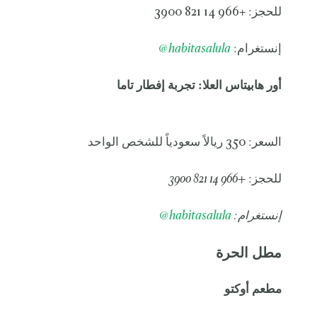
للحجز: +966 14 821 3900
إنستغرام:
habitasalula
@
أور هابيتاس العلا: تجربة إفطار تاما
السعر: 350 ريالاً سعودياً للشخص الواحد
للحجز:
+966 14 821 3900
إنستغرام:
abitasalula
h
@
مطل الحرة
مطعم أوكتو