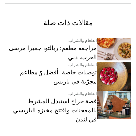
مقالات ذات صلة
الطعام والشراب
مراجعة مطعم: ريالتو، جميرا مرسى
العرب، دبي
الطعام والشراب
توصيات خاصة: أفضل 5 مطاعم
مجرّبة في باريس
الطعام والشراب
قصة جراح استبدل المشرط
بالمعجنات وافتتح مخبزه الباريسي
في لندن