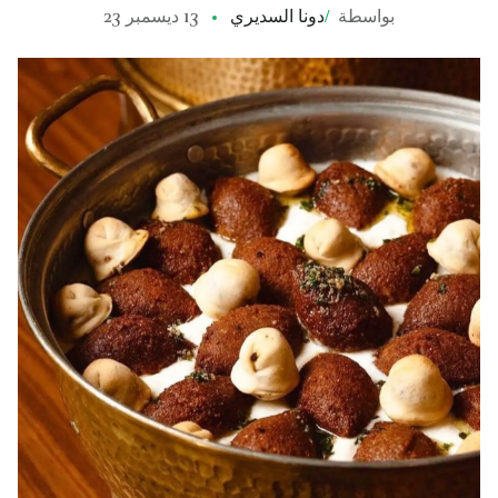
بواسطة
/
دونا السديري
13 ديسمبر 23