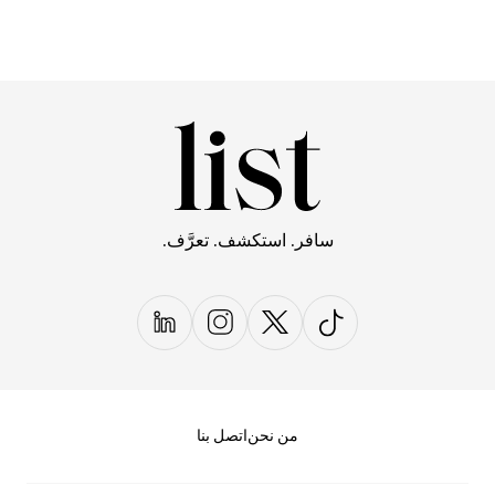
سافر. استكشف. تعرَّف.
من نحن
اتصل بنا