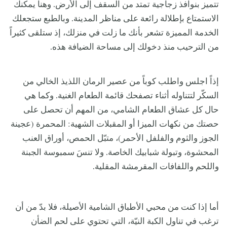
تتميز بنوافذ زجاجية تمتد من السقف إلى الأرض. وهنا يمكنك
الاستمتاع بإطلالة رائعة على مناظر المدينة. وبالطبع ستجعلك
الخدمة المميزة تشعر بأنك ما زلت في منزلك، إذ ستلقى كثيراً
من الترحيب منذ دخولك إلى مساحة الضيافة هذه.
إذاً اجلس واطلب كوباً من عصير الرمان اللذيذ الخالي من
السكّر لتتناوله أثناء تصفحك قائمة الطعام الغنية. وكما هي
حال كل عشاق الطعام الشامي، من المهم أن تحصل على
حصتك من نكهات الميزا أو المقبلات الشهية: المحمرة (عجينة
الجوز والثوم والفلفل الأحمر)، متبّل الحمص، أوراق العنب
المحشوة، وتبولة شبابيك الخاصة. ولا تنسَ سمبوسة الجبنة
واللحم واللفافات المقرمشة المقلية.
أما إذا كنت من محبي الأطباق الشامية الأصيلة، فلا بدّ من أن
ترغب في تناول الكبة النيّة، التي تحتوي على لحم الضأن