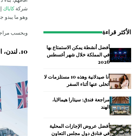
آفاقهم، بناء 
شركة
كاياك
إلى
وهو ما يبدو جل
الأكثر قراءة
وبحسب مراجع
أفضل أنشطة يمكن الاستمتاع بها
10. لندن، المملكة المتحدة
في المملكة خلال شهر أغسطس
2026
أنا صيدلانية وهذه 10 مستلزمات لا
أتخلى عنها أثناء السفر
مراجعة فندق: سيتارا هيمالايا،
الهند
أفضل عروض الإجازات المحلية
في فنادق دول مجلس التعاون