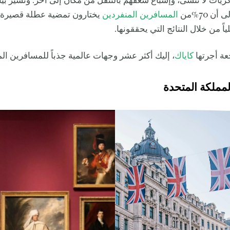
ذكريات لا تُنسى، وإشباع شغفهم بالتنقل من مكان إلى آخر. وتشير بي
 أن 70%من
المسافرين المنفردين
يختارون تمضية عطلة قصيرة ف
ياً من خلال النتائج التي يحققونها.
ة أجرتها
كاياك
، إليك أكثر عشر وجهات عالمية جذباً للمسافرين ا