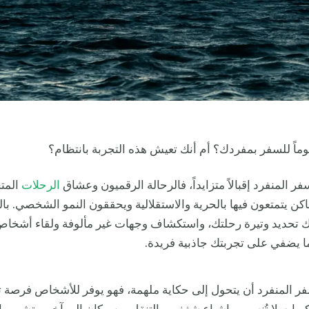
ً للسفر بمفردك؟ أم أنك تعيش هذه التجربة بانتظام؟
ر المنفرد إقبالاً متزايداً، فالرحالة الرقميون وعشاق
الرحلات
المت
كن يتمتعون فيها بالحرية والاستقلالية ويحققون النمو الشخصي. بال
 تحديد وتيرة رحلتك، واستكشاف وجهات غير مألوفة ولقاء أشخا
 ما يضفي على تجربتك جاذبية فريدة.
فر المنفرد أن يتحول إلى حكاية ملهمة، فهو يوفر للأشخاص فرصة 