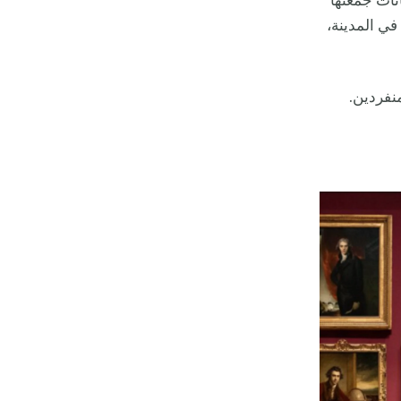
انات جمعتها
ي المدينة،
لمنفردين.