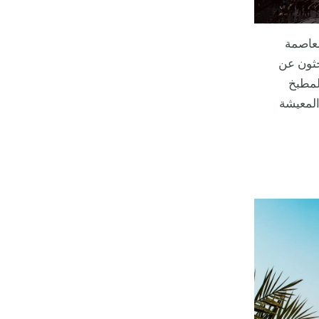
لعاصمة
بحثون عن
المطبخ
المعيشة