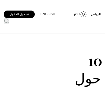
الرياض
°C
41
تسجيل الدخول
ENGLISH
حسب البيانات: أفضل 10
 حول