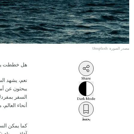
مصدر الصورة: Unsplash
هل خططت يوما
Share
نعم، يشهد السف
يبحثون عن أما
السفر بمفردك
Dark
Mode
أنحاء العالم،
يحفظ
كما يمكن الس