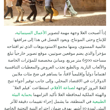
إذاً أصبحت العلا وجهة مهمة لتصوير
الأعمال السينمائية
،
للإنتاج وحتى المونتاج. ويعود الفضل في هذا إلى مرافقها
عالمية المستوى، ومنها مجمع الاستوديوهات الذي تم افتتاحه
مؤخراً والذي يضم موقعين صوتيين، موقع تصوير خارجياً تبلغ
مساحته 6500 متر مربع، ومبانيَ مخصصة للمؤثرات الخاصة
والألعاب النارية. وبالطبع تجذب العروض والمعطيات التنافسية
اهتماماً دولياً وإقليمياً لافتاً، ما يساهم في ضخ مئات ملايين
الدولارات في الاقتصاد المحلي. وإلى جانب توفير أجواء تتيح
للعلا البروز كوجهة
لصناعة الأفلام
، استطاعت "فيلم العلا"
والهيئة الملكية لمحافظة العلا تأكيد التزامهما
بحماية البيئة
الطبيعية
في المنطقة، ما يشمل إجراء تقييمات دقيقة للأثر
البيئي لمدة 10 أشهر بهدف ضمان احترام البنية التحتية الخاصة