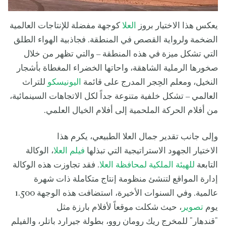
يعكس هذا الاختيار بروز
العلا
كوجهة مفضلة للإنتاجات العالمية
الضخمة ولرواية القصص في المنطقة. فجاذبية الهواء الطلق
التي تشكل ميزة في هذه المنطقة – والتي تظهر من خلال
صخورها الرملية الشاهقة، واحاتها الخضراء المغطاة بأشجار
النخيل، ومعلم الحِجر المدرج على قائمة
اليونيسكو
للتراث
العالمي – تشكل خلفية متنوعة جداً لكل الاتجاهات السينمائية،
من أفلام الحركة الملحمية إلى أفلام الخيال العلمي.
وإلى جانب تقدير جمال العلا الطبيعي، يكرم هذا
الاختيار الجهود الاستراتيجية التي تبذلها
فيلم العلا
، الوكالة
التابعة
للهيئة الملكية لمحافظة العلا
. فقد تجاوزت هذه الوكالة
إدارة المواقع لتنشئ منظومة إنتاج متكاملة ذات شهرة
عالمية. وفي السنوات الأخيرة، استضافت هذه الوجهة 1.500
يوم
تصوير
، حيث شكلت موقعاً لأفلام بارزة مثل
"قندهار" للمخرج ريك رومان روو، بطولة جيرارد باتلر، والفيلم