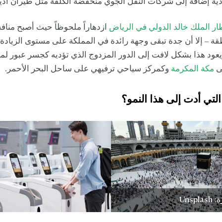
دية إضافة إلى شركات النقل الجوي منخفضة الكلفة مثل طيران أد
ر الملك خالد الدولي في الرياض
ازدهاراً ملحوظاً حيث أصبح منافساً
طقة – إلا أن جدة تبقى وجهة رائدة في المملكة على مستوى الزيادة
عود هذا بشكل لافت إلى الدور المزدوج الذي تؤديه كجسر عبور لمل
ى
مكة المكرمة
وكمركز سياحي ترفيهي على ساحل البحر الأحمر.
التي أدت إلى هذا النمو؟
Unsp