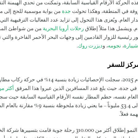
ه الحركة الأرقام القياسية السابقة، وتمكنت من تحدي الهيمنة التق
روفة في المنطقة، وهكذا تحولت
جدة
من بوابة موسمية للحج إلى م
 العام. ويُعزى هذا التحول إلى تزايد عدد الفعاليات الترفيهية التي ي
م. ويشمل هذا مثلاً إطلاق
رحلات أرويا البحرية
من من شواطئ المدين
 رئيسية للزوار القادمين إلى وجهات البحر الأحمر الفاخرة والتي تم
يبارة
،
نجومه
، و
ديزرت روك
.
ركز للسفر
في مطلع العام 2025، سجلت الإحصائيات زيادة بنسبة 14% في
 في جدة، حيث بلغ عدد المسافرين الذين عبروا هذا المرفق
أكثر من 49 مليو
 العام نفسه، حطم المطار نفسه الأرقام القياسية السابقة حيث س
تاريخياً وصل إلى 53.4 مليوناً – ما يعني زيادة ملحوظة بنس
مة فعلاً.
وقد دعم هذا النمو إطلاق أكثر من 310.000 رحلة جوية قامت بتسييرها 