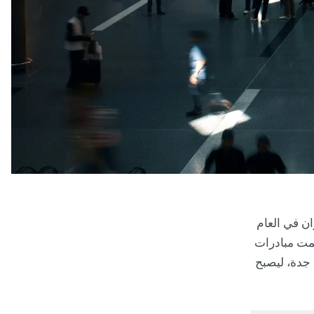
طيران في العام
مت مبادرات
 جدة، ليصبح