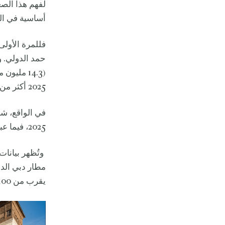
لفهم هذا الص
أساسية في ال
فللمرة الأولى
(14.3 مل
2025 أكثر من 53.4 مليون راكب، ما حولها إلى منافس جديّ للمطار القطري.
في الواقع، ش
2025، فيما عبر مطار جدة في الفترة نفسها نحو 700.000 مسافر إضافي.
مطار دبي الدو
يقرب من 100 مليون مسافر في العام الماضي.