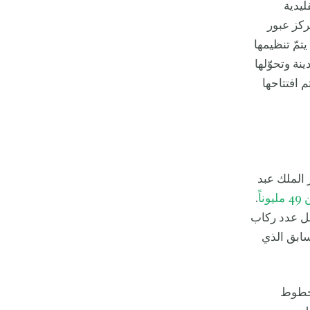
ليدية
ركز عبور
تمّ تنظيمها
ة وتحوّلها
 افتتاحها
 حركة ركاب مطار الملك عبد
ناً
.
جل عدد ركاب
بة 9% مقارنة بالعام السابق الذي
شركة الخطوط