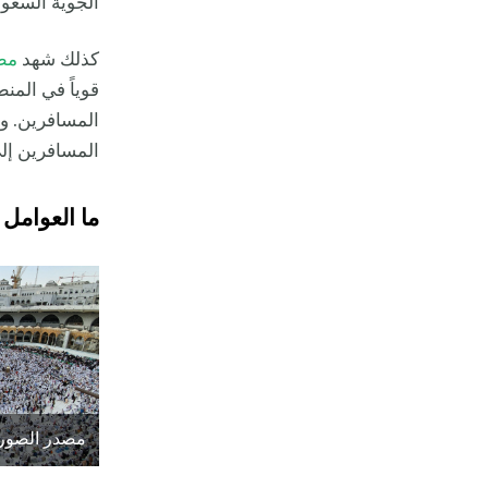
الجوية السعو
كذلك شهد
مطا
قوياً في المن
المسافرين. وي
المسافرين إل
ما العوامل 
مصدر الصورة: lash