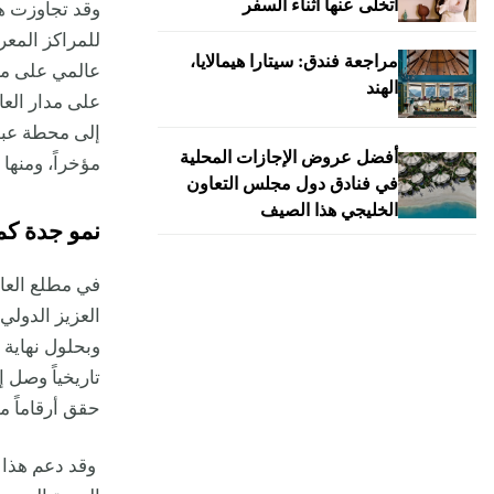
أتخلى عنها أثناء السفر
وقد تجاوزت هذ
للمراكز المع
مراجعة فندق: سيتارا هيمالايا،
عالمي على مدار
الهند
على مدار العا
إلى محطة عبور
أفضل عروض الإجازات المحلية
مؤخراً، ومنها
ش
في فنادق دول مجلس التعاون
الخليجي هذا الصيف
نمو جدة كم
العزيز الدولي
وبحلول نهاية
حقق أرقاماً مه