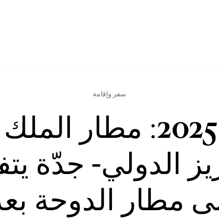
سفر وإقامة
في 2025: مطار المل
يز الدولي- جدّة يتف
ى مطار الدوحة بعد