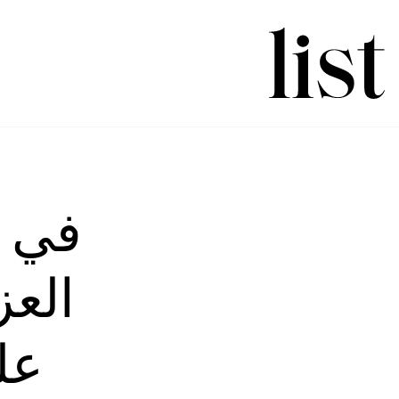
العز
عل