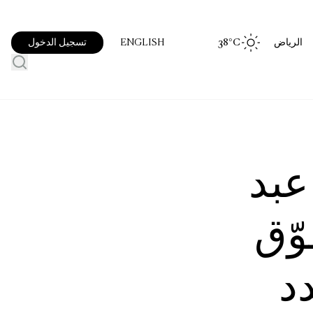
الرياض
°C
38
تسجيل الدخول
ENGLISH
ك عبد
وّق
د